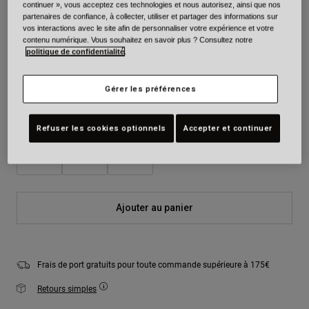
continuer », vous acceptez ces technologies et nous autorisez, ainsi que nos
partenaires de confiance, à collecter, utiliser et partager des informations sur
Couleur -
Camouflage noir
vos interactions avec le site afin de personnaliser votre expérience et votre
contenu numérique. Vous souhaitez en savoir plus ? Consultez notre
politique de confidentialité
.
sélectionné
Gérer les préférences
Taille
Tableau des tailles
Refuser les cookies optionnels
Accepter et continuer
S
M
L
Ajouter au panier
Frais de port gratuits pour toute commande supérieure à 175€
Retours simples