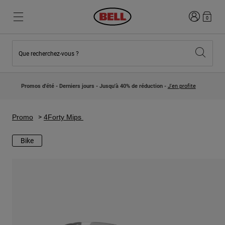
Connexion
0
Que recherchez-vous ?
Nouveautés et Tendances
Nouveautés et Tendances
Nouveautés
Nouveautés
Promos d'été - Derniers jours - Jusqu'à 40% de réduction -
J'en profite
Best Sellers
Best Sellers
Collaborations
Collection Enfants
Casques Motocross Enfant
Lifestyle
Promo
4Forty Mips
Lifestyle
Explorez Bike
Explorez Moto
Bike
VTT
Intégral
Intégrales
Jet
Route et Gravel
Motocross