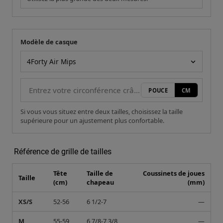
Modèle de casque
Votre mesure
Modèle de casque
POUCE
CM
Si vous vous situez entre deux tailles, choisissez la taille
supérieure pour un ajustement plus confortable.
Référence de grille de tailles
Tête
Taille de
Coussinets de joues
Taille
(cm)
chapeau
(mm)
XS/S
52-56
6 1/2-7
—
M
55-59
6 7/8-7 3/8
—