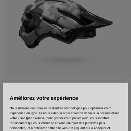
Urbain
Adventure
BMX
Rétro
Pièces détachées
Pièces détachées
Voir tout
Voir tout
4Forty Mips
Améliorez votre expérience
Article n°
35355
Nous utilisons des cookies et d'autres technologies pour optimiser votre
Price reduced from
to
119,95 €
83,96 €
30% OFF
expérience en ligne. Ils nous aident à nous souvenir de vous, à personnaliser
votre visite (par exemple, pour garder votre panier plein, vous montrer
l'équipement qui vous intéresse et vous envoyer des publicités plus
pertinentes) et à améliorer notre site web. En cliquant sur « Accepter et