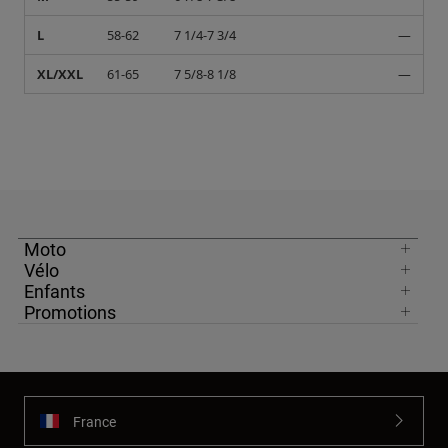
L
58-62
7 1/4-7 3/4
—
XL/XXL
61-65
7 5/8-8 1/8
—
Moto
Vélo
Enfants
Promotions
France