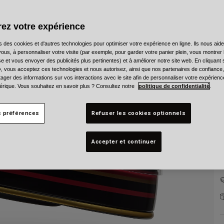
C
ez votre expérience
s des cookies et d'autres technologies pour optimiser votre expérience en ligne. Ils nous aid
ous, à personnaliser votre visite (par exemple, pour garder votre panier plein, vous montrer 
e et vous envoyer des publicités plus pertinentes) et à améliorer notre site web. En cliquant
T
», vous acceptez ces technologies et nous autorisez, ainsi que nos partenaires de confiance, 
artager des informations sur vos interactions avec le site afin de personnaliser votre expérienc
rique. Vous souhaitez en savoir plus ? Consultez notre
politique de confidentialité
.
s préférences
Refuser les cookies optionnels
Accepter et continuer