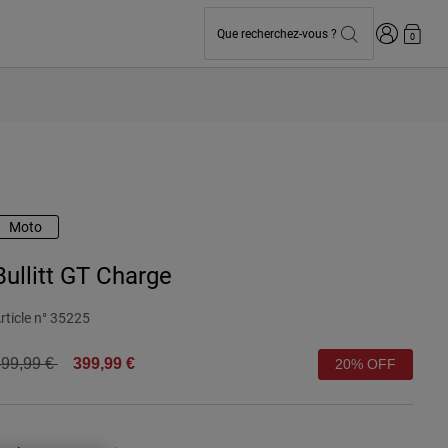
Connexion
Que recherchez-vous ?
0
Moto
Bullitt GT Charge
rticle n°
35225
rice reduced from
to
99,99 €
399,99 €
20% OFF