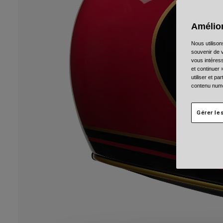
Amélior
Nous utilison
souvenir de v
vous intéress
et continuer 
utiliser et p
contenu numé
Gérer le