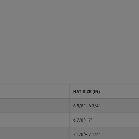
HAT SIZE (IN)
6 5/8"– 6 3/4"
6 7/8"– 7"
7 1/8"– 7 1/4"