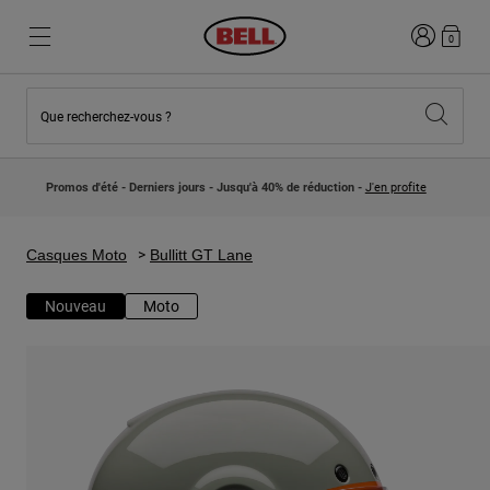
Connexion
0
Que recherchez-vous ?
Nouveautés et Tendances
Nouveautés et Tendances
Nouveautés
Nouveautés
Promos d'été - Derniers jours - Jusqu'à 40% de réduction -
J'en profite
Best Sellers
Best Sellers
Collaborations
Collection Enfants
Casques Motocross Enfant
Lifestyle
Casques Moto
Bullitt GT Lane
Lifestyle
Explorez Bike
Explorez Moto
Nouveau
Moto
VTT
Intégral
Intégrales
Jet
Route et Gravel
Motocross