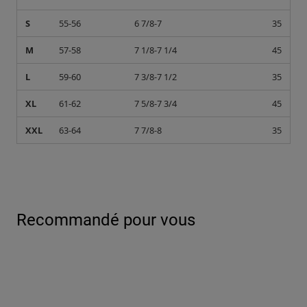
S
55-56
6 7/8-7
35
M
57-58
7 1/8-7 1/4
45
L
59-60
7 3/8-7 1/2
35
XL
61-62
7 5/8-7 3/4
45
XXL
63-64
7 7/8-8
35
Recommandé pour vous