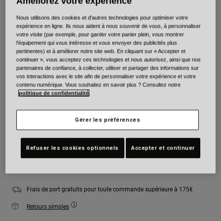
Améliorez votre expérience
Couleur -
Gris pierre
Nous utilisons des cookies et d'autres technologies pour optimiser votre
expérience en ligne. Ils nous aident à nous souvenir de vous, à personnaliser
votre visite (par exemple, pour garder votre panier plein, vous montrer
l'équipement qui vous intéresse et vous envoyer des publicités plus
pertinentes) et à améliorer notre site web. En cliquant sur « Accepter et
continuer », vous acceptez ces technologies et nous autorisez, ainsi que nos
sélectionné
partenaires de confiance, à collecter, utiliser et partager des informations sur
vos interactions avec le site afin de personnaliser votre expérience et votre
Taille
Tableau des tailles
contenu numérique. Vous souhaitez en savoir plus ? Consultez notre
politique de confidentialité
.
XS
S
M
L
XL
2XL
Gérer les préférences
Refuser les cookies optionnels
Accepter et continuer
Ajouter au panier
Frais de port gratuits pour toute commande supérieure à 175€
Retours simples