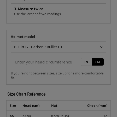
3. Measure twice
Use the larger of two readings.
Helmet model
Your measurement
Helmet model
IN
CM
If you're right between sizes, size up for a more comfortable
fit.
Size Chart Reference
Size
Head (cm)
Hat
Cheek (mm)
XS
53-54
6 5/8 - 6 3/4
45