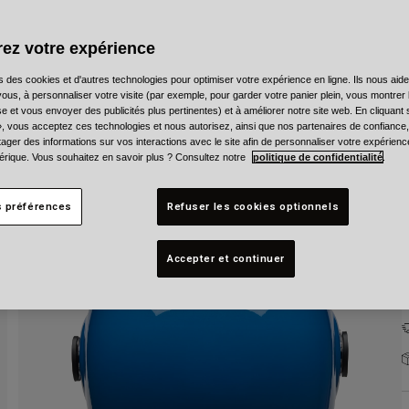
C
ez votre expérience
s des cookies et d'autres technologies pour optimiser votre expérience en ligne. Ils nous aid
ous, à personnaliser votre visite (par exemple, pour garder votre panier plein, vous montrer 
e et vous envoyer des publicités plus pertinentes) et à améliorer notre site web. En cliquant
T
», vous acceptez ces technologies et nous autorisez, ainsi que nos partenaires de confiance, 
artager des informations sur vos interactions avec le site afin de personnaliser votre expérienc
rique. Vous souhaitez en savoir plus ? Consultez notre
politique de confidentialité
.
s préférences
Refuser les cookies optionnels
Accepter et continuer