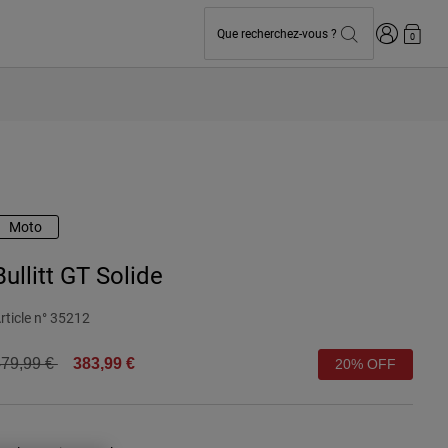
Connexion
Que recherchez-vous ?
0
Moto
Bullitt GT Solide
rticle n°
35212
rice reduced from
to
79,99 €
383,99 €
20% OFF