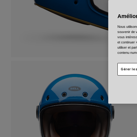
Amélior
Nous utilison
souvenir de v
vous intéress
et continuer 
utiliser et p
contenu numé
Gérer le