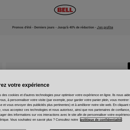
Promos d'été - Derniers jours - Jusqu'à 40% de réduction -
J'en profite
ez votre expérience
A
s des cookies et d'autres technologies pour optimiser votre expérience en ligne. Ils nous aid
ous, à personnaliser votre visite (par exemple, pour garder votre panier plein, vous montrer 
3
e et vous envoyer des publicités plus pertinentes) et à améliorer notre site web. En cliquant
», vous acceptez ces technologies et nous autorisez, ainsi que nos partenaires de confiance, 
artager des informations sur vos interactions avec le site afin de personnaliser votre expérienc
rique. Vous souhaitez en savoir plus ? Consultez notre
politique de confidentialité
.
C