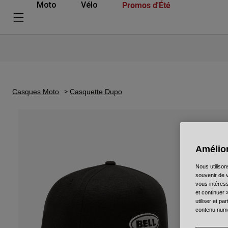
Promos d'Été
Moto
Vélo
Casques Moto
Casquette Dupo
Amélior
Nous utilison
souvenir de v
vous intéress
et continuer 
utiliser et p
contenu numé