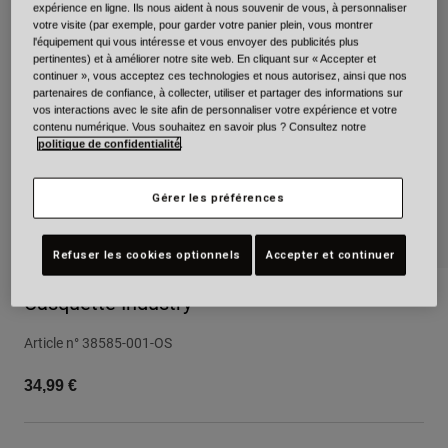
expérience en ligne. Ils nous aident à nous souvenir de vous, à personnaliser
Urbain
votre visite (par exemple, pour garder votre panier plein, vous montrer
l'équipement qui vous intéresse et vous envoyer des publicités plus
Adventure
pertinentes) et à améliorer notre site web. En cliquant sur « Accepter et
BMX
continuer », vous acceptez ces technologies et nous autorisez, ainsi que nos
Rétro
partenaires de confiance, à collecter, utiliser et partager des informations sur
vos interactions avec le site afin de personnaliser votre expérience et votre
Pièces détachées
contenu numérique. Vous souhaitez en savoir plus ? Consultez notre
Pièces détachées
politique de confidentialité
.
Voir tout
Voir tout
Gérer les préférences
Refuser les cookies optionnels
Accepter et continuer
Casquette Industry
Article n°
38585-001-OS
34,99 €