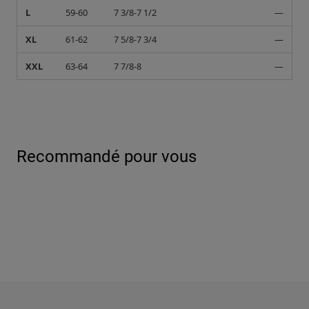
L
59-60
7 3/8-7 1/2
—
XL
61-62
7 5/8-7 3/4
—
XXL
63-64
7 7/8-8
—
Recommandé pour vous