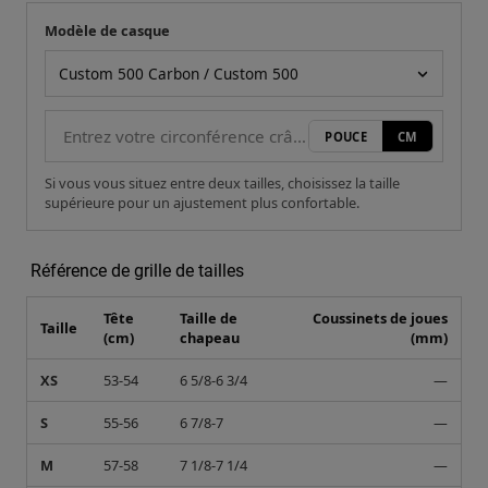
Modèle de casque
Votre mesure
Modèle de casque
POUCE
CM
Si vous vous situez entre deux tailles, choisissez la taille
supérieure pour un ajustement plus confortable.
Référence de grille de tailles
Tête
Taille de
Coussinets de joues
Taille
(cm)
chapeau
(mm)
XS
53-54
6 5/8-6 3/4
—
S
55-56
6 7/8-7
—
M
57-58
7 1/8-7 1/4
—