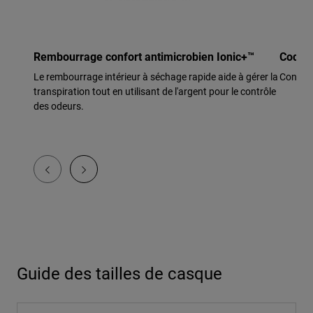
Rembourrage confort antimicrobien Ionic+™
Coque 
Le rembourrage intérieur à séchage rapide aide à gérer la
Construc
transpiration tout en utilisant de l'argent pour le contrôle
des odeurs.
Guide des tailles de casque