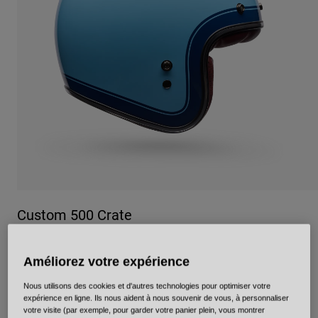
Urbain
Adventure
BMX
Rétro
Pièces détachées
Pièces détachées
Voir tout
Voir tout
Custom 500 Crate
Article n°
38150
Améliorez votre expérience
189,99 €
Nous utilisons des cookies et d'autres technologies pour optimiser votre
expérience en ligne. Ils nous aident à nous souvenir de vous, à personnaliser
votre visite (par exemple, pour garder votre panier plein, vous montrer