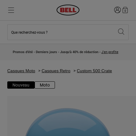
Connexion
0
Que recherchez-vous ?
Nouveautés et Tendances
Nouveautés et Tendances
Nouveautés
Nouveautés
Promos d'été - Derniers jours - Jusqu'à 40% de réduction -
J'en profite
Best Sellers
Best Sellers
Collaborations
Collection Enfants
Casques Motocross Enfant
Lifestyle
Casques Moto
Casques Retro
Custom 500 Crate
Lifestyle
Explorez Bike
Explorez Moto
Nouveau
Moto
VTT
Intégral
Intégrales
Jet
Route et Gravel
Motocross