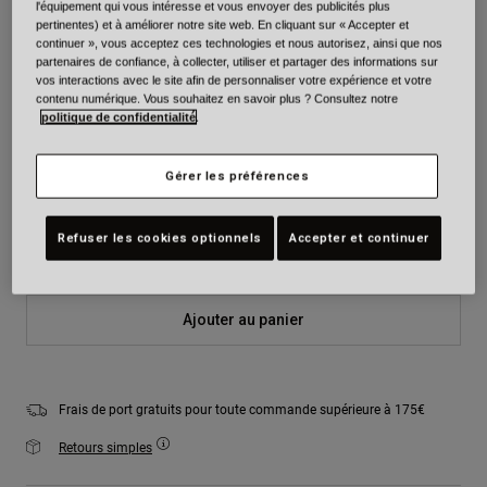
l'équipement qui vous intéresse et vous envoyer des publicités plus
Couleur -
Bleu glacial
pertinentes) et à améliorer notre site web. En cliquant sur « Accepter et
continuer », vous acceptez ces technologies et nous autorisez, ainsi que nos
partenaires de confiance, à collecter, utiliser et partager des informations sur
vos interactions avec le site afin de personnaliser votre expérience et votre
contenu numérique. Vous souhaitez en savoir plus ? Consultez notre
politique de confidentialité
.
sélectionné
Taille
Tableau des tailles
Gérer les préférences
XS
S
M
L
XL
2XL
Refuser les cookies optionnels
Accepter et continuer
Ajouter au panier
Frais de port gratuits pour toute commande supérieure à 175€
Retours simples