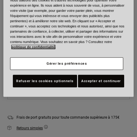
Nous utilisons des cookies et d'autres technologies pour optimiser votre
expérience en ligne. Ils nous aident à nous souvenir de vous, à personnaliser
Couleur -
Pearl White
votre visite (par exemple, pour garder votre panier plein, vous montrer
l'équipement qui vous intéresse et vous envoyer des publicités plus
pertinentes) et à améliorer notre site web. En cliquant sur « Accepter et
continuer », vous acceptez ces technologies et nous autorisez, ainsi que nos
partenaires de confiance, à collecter, utiliser et partager des informations sur
vos interactions avec le site afin de personnaliser votre expérience et votre
sélectionné
contenu numérique. Vous souhaitez en savoir plus ? Consultez notre
politique de confidentialité
.
Taille
Tableau des tailles
Gérer les préférences
S
M
L
XL
Refuser les cookies optionnels
Accepter et continuer
Ajouter au panier
Frais de port gratuits pour toute commande supérieure à 175€
Retours simples