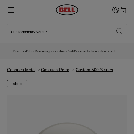
Connexion
0
Que recherchez-vous ?
Nouveautés et Tendances
Nouveautés et Tendances
Nouveautés
Nouveautés
Promos d'été - Derniers jours - Jusqu'à 40% de réduction -
J'en profite
Best Sellers
Best Sellers
Collaborations
Collection Enfants
Casques Motocross Enfant
Lifestyle
Casques Moto
Casques Retro
Custom 500 Stripes
Lifestyle
Explorez Bike
Explorez Moto
Moto
VTT
Intégral
Intégrales
Jet
Route et Gravel
Motocross