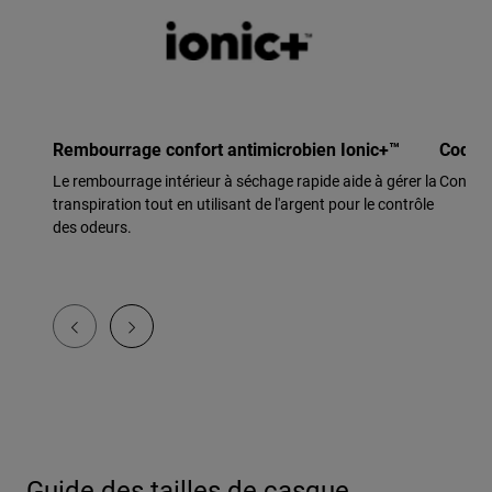
Rembourrage confort antimicrobien Ionic+™
Coque 
Le rembourrage intérieur à séchage rapide aide à gérer la
Construc
transpiration tout en utilisant de l'argent pour le contrôle
des odeurs.
Guide des tailles de casque