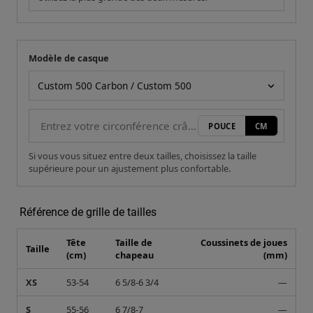
Modèle de casque
Votre mesure
Modèle de casque
POUCE
CM
Si vous vous situez entre deux tailles, choisissez la taille
supérieure pour un ajustement plus confortable.
Référence de grille de tailles
Tête
Taille de
Coussinets de joues
Taille
(cm)
chapeau
(mm)
XS
53-54
6 5/8-6 3/4
—
S
55-56
6 7/8-7
—