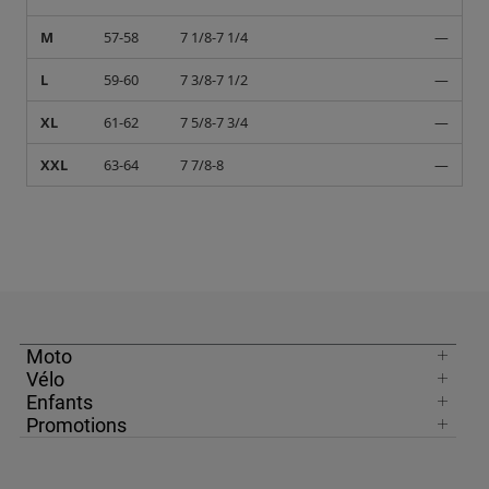
M
57-58
7 1/8-7 1/4
—
L
59-60
7 3/8-7 1/2
—
XL
61-62
7 5/8-7 3/4
—
XXL
63-64
7 7/8-8
—
Moto
Vélo
Enfants
Promotions