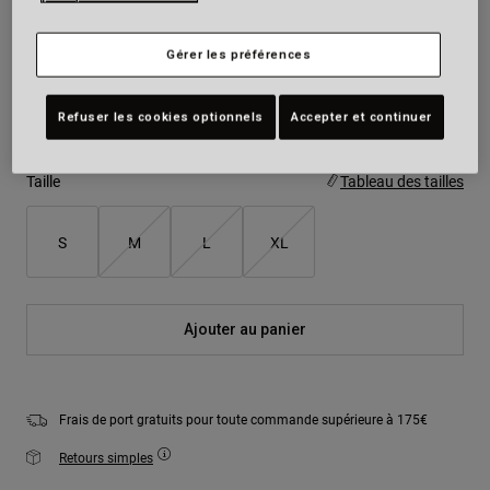
Couleur -
Noir/Or
Gérer les préférences
Refuser les cookies optionnels
Accepter et continuer
sélectionné
Taille
Tableau des tailles
S
M
L
XL
Ajouter au panier
Frais de port gratuits pour toute commande supérieure à 175€
Retours simples