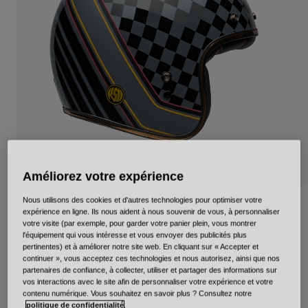
Urbain
Adventure
BMX
Rétro
Pièces détachées
Pièces détachées
Voir tout
Voir tout
Améliorez votre expérience
Nous utilisons des cookies et d'autres technologies pour optimiser votre
Custom 500
expérience en ligne. Ils nous aident à nous souvenir de vous, à personnaliser
votre visite (par exemple, pour garder votre panier plein, vous montrer
Article n°
34163
l'équipement qui vous intéresse et vous envoyer des publicités plus
pertinentes) et à améliorer notre site web. En cliquant sur « Accepter et
continuer », vous acceptez ces technologies et nous autorisez, ainsi que nos
Price reduced from
to
219,99 €
153,99 €
30% OFF
partenaires de confiance, à collecter, utiliser et partager des informations sur
vos interactions avec le site afin de personnaliser votre expérience et votre
contenu numérique. Vous souhaitez en savoir plus ? Consultez notre
politique de confidentialité
.