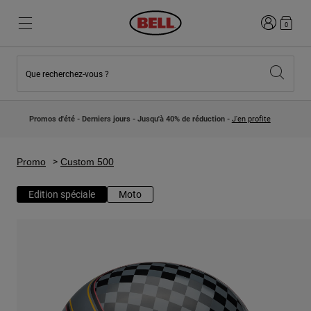
Connexion
0
Que recherchez-vous ?
Nouveautés et Tendances
Nouveautés et Tendances
Nouveautés
Nouveautés
Promos d'été - Derniers jours - Jusqu'à 40% de réduction -
J'en profite
Best Sellers
Best Sellers
Collaborations
Collection Enfants
Casques Motocross Enfant
Lifestyle
Promo
Custom 500
Lifestyle
Explorez Bike
Explorez Moto
Edition spéciale
Moto
VTT
Intégral
Intégrales
Jet
Route et Gravel
Motocross