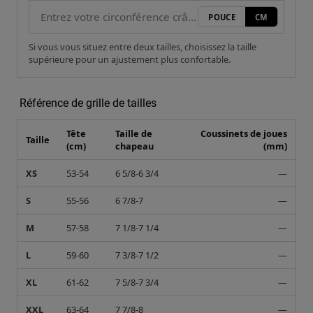
POUCE
CM
Si vous vous situez entre deux tailles, choisissez la taille
supérieure pour un ajustement plus confortable.
Référence de grille de tailles
Tête
Taille de
Coussinets de joues
Taille
(cm)
chapeau
(mm)
XS
53-54
6 5/8-6 3/4
—
S
55-56
6 7/8-7
—
M
57-58
7 1/8-7 1/4
—
L
59-60
7 3/8-7 1/2
—
XL
61-62
7 5/8-7 3/4
—
XXL
63-64
7 7/8-8
—