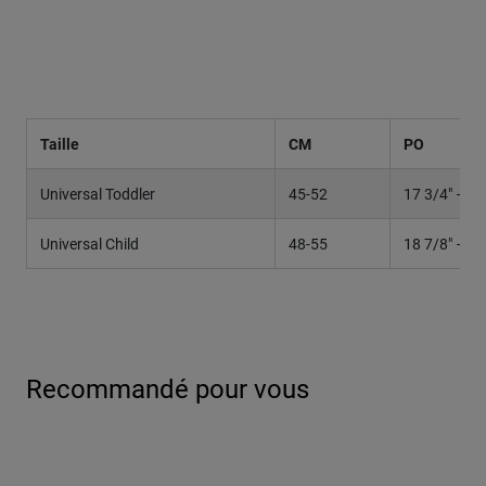
Taille
CM
PO
Universal Toddler
45-52
17 3/4" – 20
Universal Child
48-55
18 7/8" – 21
Recommandé pour vous