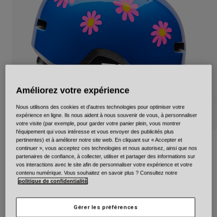
Urbain
Adventure
BMX
Rétro
Pièces détachées
Pièces détachées
Voir tout
Améliorez votre expérience
Voir tout
Nous utilisons des cookies et d'autres technologies pour optimiser votre
expérience en ligne. Ils nous aident à nous souvenir de vous, à personnaliser
votre visite (par exemple, pour garder votre panier plein, vous montrer
l'équipement qui vous intéresse et vous envoyer des publicités plus
pertinentes) et à améliorer notre site web. En cliquant sur « Accepter et
Lil Ripper Flourish
continuer », vous acceptez ces technologies et nous autorisez, ainsi que nos
partenaires de confiance, à collecter, utiliser et partager des informations sur
Article n°
39198
vos interactions avec le site afin de personnaliser votre expérience et votre
contenu numérique. Vous souhaitez en savoir plus ? Consultez notre
politique de confidentialité
.
49,99 €
Gérer les préférences