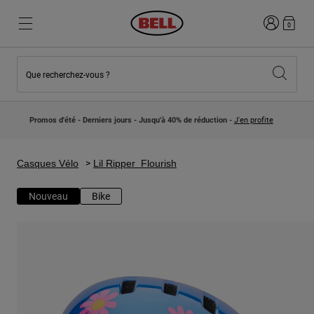
Connexion
0
Que recherchez-vous ?
Nouveautés et Tendances
Nouveautés et Tendances
Nouveautés
Nouveautés
Promos d'été - Derniers jours - Jusqu'à 40% de réduction -
J'en profite
Best Sellers
Best Sellers
Collaborations
Collection Enfants
Casques Motocross Enfant
Lifestyle
Casques Vélo
Lil Ripper Flourish
Lifestyle
Explorez Bike
Explorez Moto
Nouveau
Bike
VTT
Intégral
Intégrales
Jet
Route et Gravel
Motocross