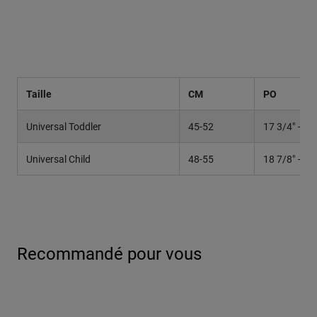
Taille
CM
PO
Universal Toddler
45-52
17 3/4" – 20
Universal Child
48-55
18 7/8" – 21
Recommandé pour vous