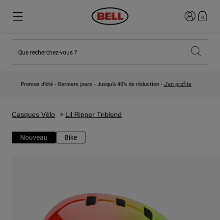
Connexion
0
Que recherchez-vous ?
Nouveautés et Tendances
Nouveautés et Tendances
Nouveautés
Nouveautés
Promos d'été - Derniers jours - Jusqu'à 40% de réduction -
J'en profite
Best Sellers
Best Sellers
Collaborations
Collection Enfants
Casques Motocross Enfant
Lifestyle
Casques Vélo
Lil Ripper Triblend
Lifestyle
Explorez Bike
Explorez Moto
Nouveau
Bike
VTT
Intégral
Intégrales
Jet
Route et Gravel
Motocross