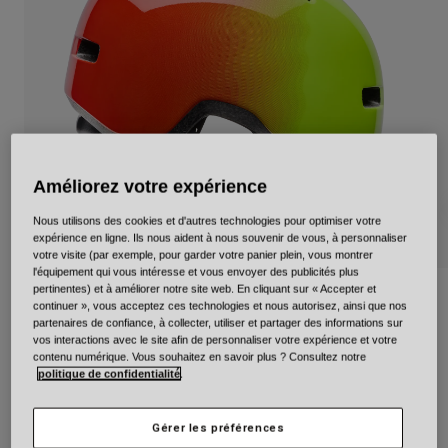
Urbain
Adventure
BMX
Rétro
Pièces détachées
Pièces détachées
Voir tout
Améliorez votre expérience
Voir tout
Nous utilisons des cookies et d'autres technologies pour optimiser votre
expérience en ligne. Ils nous aident à nous souvenir de vous, à personnaliser
votre visite (par exemple, pour garder votre panier plein, vous montrer
l'équipement qui vous intéresse et vous envoyer des publicités plus
pertinentes) et à améliorer notre site web. En cliquant sur « Accepter et
Lil Ripper Triblend
continuer », vous acceptez ces technologies et nous autorisez, ainsi que nos
partenaires de confiance, à collecter, utiliser et partager des informations sur
Article n°
39202
vos interactions avec le site afin de personnaliser votre expérience et votre
contenu numérique. Vous souhaitez en savoir plus ? Consultez notre
politique de confidentialité
.
49,99 €
Gérer les préférences