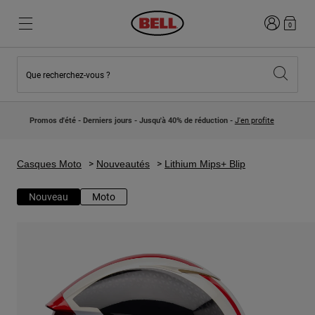
Connexion
0
Que recherchez-vous ?
Nouveautés et Tendances
Nouveautés et Tendances
Nouveautés
Nouveautés
Promos d'été - Derniers jours - Jusqu'à 40% de réduction -
J'en profite
Best Sellers
Best Sellers
Collaborations
Collection Enfants
Casques Motocross Enfant
Lifestyle
Casques Moto
Nouveautés
Lithium Mips+ Blip
Lifestyle
Explorez Bike
Explorez Moto
Nouveau
Moto
VTT
Intégral
Intégrales
Jet
Route et Gravel
Motocross