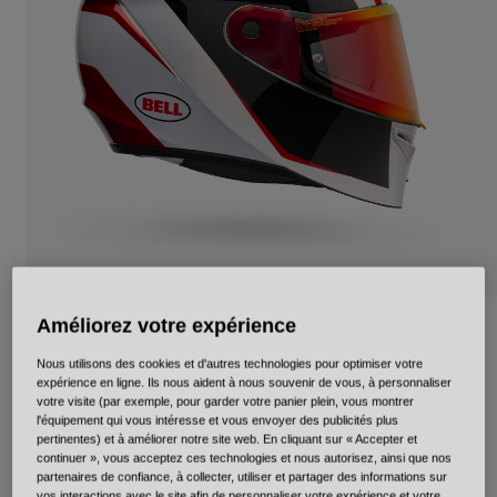
Urbain
Adventure
BMX
Rétro
Pièces détachées
Pièces détachées
Voir tout
Voir tout
Améliorez votre expérience
Lithium Mips+ Blip
Nous utilisons des cookies et d'autres technologies pour optimiser votre
Article n°
38127
expérience en ligne. Ils nous aident à nous souvenir de vous, à personnaliser
votre visite (par exemple, pour garder votre panier plein, vous montrer
l'équipement qui vous intéresse et vous envoyer des publicités plus
null
pertinentes) et à améliorer notre site web. En cliquant sur « Accepter et
continuer », vous acceptez ces technologies et nous autorisez, ainsi que nos
partenaires de confiance, à collecter, utiliser et partager des informations sur
vos interactions avec le site afin de personnaliser votre expérience et votre