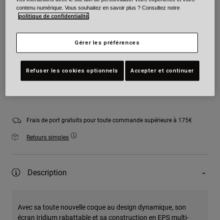
contenu numérique. Vous souhaitez en savoir plus ? Consultez notre
Couleur -
politique de confidentialité
.
Gérer les préférences
Taille
Tableau des tailles
Refuser les cookies optionnels
Accepter et continuer
Ajouter au panier
Frais de port gratuits pour toute commande supérieure à 175€
Retours simples
Description
Avec sa toute nouvelle coque au design dynamique, son
écran Iridium rabattable et sa construction en EPS multi-