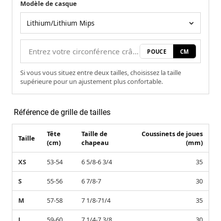
Modèle de casque
Votre mesure
Modèle de casque
POUCE
CM
Si vous vous situez entre deux tailles, choisissez la taille
supérieure pour un ajustement plus confortable.
Référence de grille de tailles
Tête
Taille de
Coussinets de joues
Taille
(cm)
chapeau
(mm)
XS
53-54
6 5/8-6 3/4
35
S
55-56
6 7/8-7
30
M
57-58
7 1/8-71/4
35
L
59-60
7 1/4-7 3/8
30