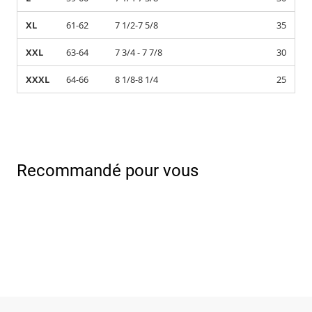
XL
61-62
7 1/2-7 5/8
35
XXL
63-64
7 3/4 - 7 7/8
30
XXXL
64-66
8 1/8-8 1/4
25
Recommandé pour vous