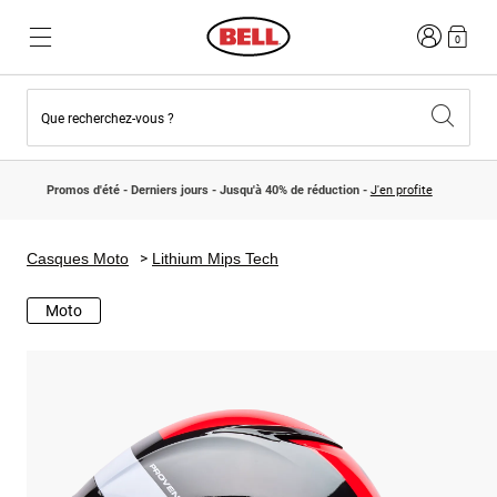
Connexion
0
Que recherchez-vous ?
Nouveautés et Tendances
Nouveautés et Tendances
Nouveautés
Nouveautés
Promos d'été - Derniers jours - Jusqu'à 40% de réduction -
J'en profite
Best Sellers
Best Sellers
Collaborations
Collection Enfants
Casques Motocross Enfant
Lifestyle
Casques Moto
Lithium Mips Tech
Lifestyle
Explorez Bike
Explorez Moto
Moto
VTT
Intégral
Intégrales
Jet
Route et Gravel
Motocross