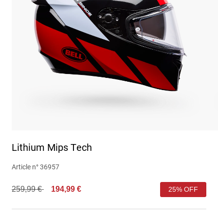
Urbain
Adventure
BMX
Rétro
Pièces détachées
Pièces détachées
Voir tout
Voir tout
Lithium Mips Tech
Article n°
36957
Price reduced from
to
259,99 €
194,99 €
25% OFF