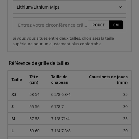
Modèle de casque
POUCE
CM
Si vous vous situez entre deux tailles, choisissez la taille
supérieure pour un ajustement plus confortable.
Référence de grille de tailles
Tête
Taille de
Coussinets de joues
Taille
(cm)
chapeau
(mm)
XS
53-54
6 5/8-6 3/4
35
S
55-56
6 7/8-7
30
M
57-58
7 1/8-71/4
35
L
59-60
7 1/4-7 3/8
30