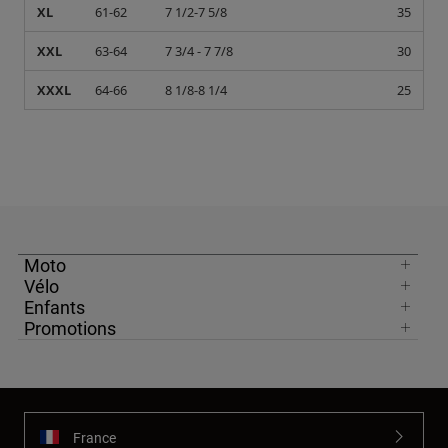
XL
61-62
7 1/2-7 5/8
35
XXL
63-64
7 3/4 - 7 7/8
30
XXXL
64-66
8 1/8-8 1/4
25
Moto
Vélo
Enfants
Promotions
France