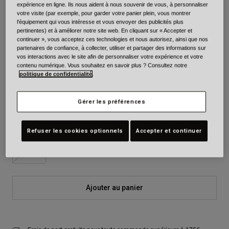
expérience en ligne. Ils nous aident à nous souvenir de vous, à personnaliser
votre visite (par exemple, pour garder votre panier plein, vous montrer
Couleur -
Blue/Pink
l'équipement qui vous intéresse et vous envoyer des publicités plus
pertinentes) et à améliorer notre site web. En cliquant sur « Accepter et
continuer », vous acceptez ces technologies et nous autorisez, ainsi que nos
partenaires de confiance, à collecter, utiliser et partager des informations sur
vos interactions avec le site afin de personnaliser votre expérience et votre
sélectionné
contenu numérique. Vous souhaitez en savoir plus ? Consultez notre
politique de confidentialité
.
Taille
Tableau des tailles
Gérer les préférences
XS
S
M
L
XL
2XL
Refuser les cookies optionnels
Accepter et continuer
3XL
Ajouter au panier