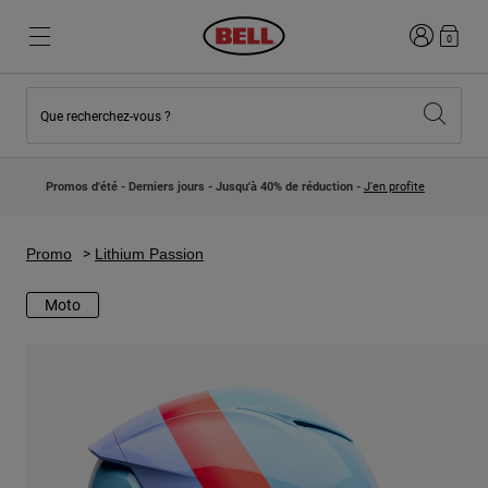
Connexion
0
Que recherchez-vous ?
Nouveautés et Tendances
Nouveautés et Tendances
Nouveautés
Nouveautés
Promos d'été - Derniers jours - Jusqu'à 40% de réduction -
J'en profite
Best Sellers
Best Sellers
Collaborations
Collection Enfants
Casques Motocross Enfant
Lifestyle
Promo
Lithium Passion
Lifestyle
Explorez Bike
Explorez Moto
Moto
VTT
Intégral
Intégrales
Jet
Route et Gravel
Motocross