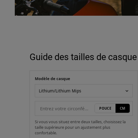
Guide des tailles de casque
Modèle de casque
Votre mesure
Modèle de casque
POUCE
CM
Si vous vous situez entre deux tailles, choisissez la
taille supérieure pour un ajustement plus
confortable.