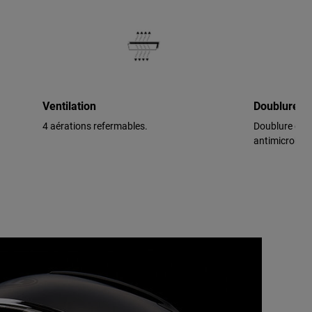
Ventilation
Doublure h
4 aérations refermables.
Doublure de c
antimicrobie