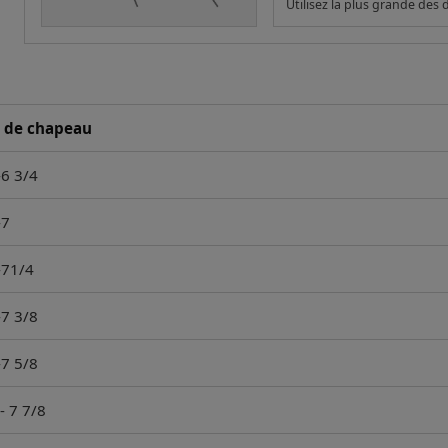
Utilisez la plus grande des
e de chapeau
-6 3/4
-7
-71/4
-7 3/8
-7 5/8
- 7 7/8