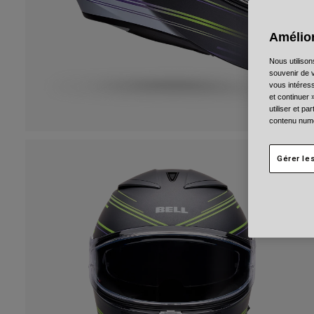
Amélior
Nous utilison
souvenir de v
vous intéress
et continuer 
utiliser et p
contenu numé
Gérer le