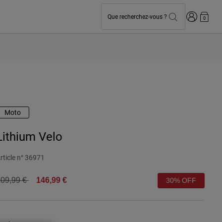
Connexion
Que recherchez-vous ?
0
Moto
Lithium Velo
rticle n°
36971
rice reduced from
to
09,99 €
146,99 €
30% OFF