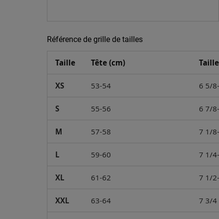
Référence de grille de tailles
Taille
Tête (cm)
Taill
XS
53-54
6 5/8
S
55-56
6 7/8
M
57-58
7 1/8
L
59-60
7 1/4
XL
61-62
7 1/2
XXL
63-64
7 3/4 