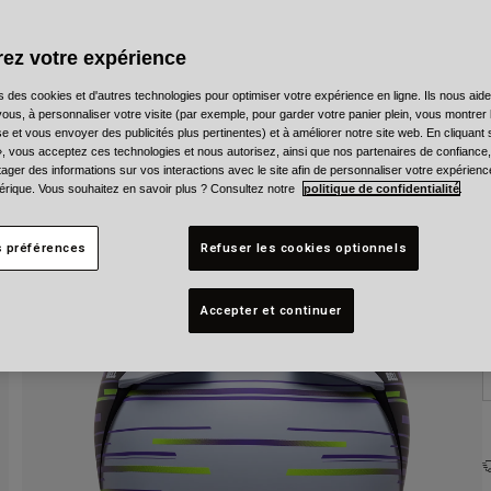
C
ez votre expérience
s des cookies et d'autres technologies pour optimiser votre expérience en ligne. Ils nous aid
ous, à personnaliser votre visite (par exemple, pour garder votre panier plein, vous montrer 
e et vous envoyer des publicités plus pertinentes) et à améliorer notre site web. En cliquant
T
», vous acceptez ces technologies et nous autorisez, ainsi que nos partenaires de confiance, 
artager des informations sur vos interactions avec le site afin de personnaliser votre expérienc
rique. Vous souhaitez en savoir plus ? Consultez notre
politique de confidentialité
.
s préférences
Refuser les cookies optionnels
Accepter et continuer