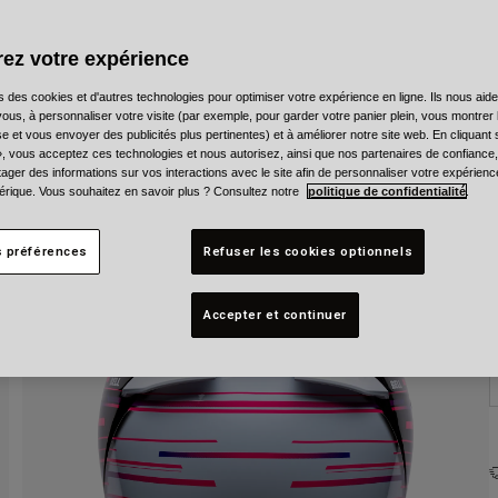
C
ez votre expérience
s des cookies et d'autres technologies pour optimiser votre expérience en ligne. Ils nous aid
ous, à personnaliser votre visite (par exemple, pour garder votre panier plein, vous montrer 
e et vous envoyer des publicités plus pertinentes) et à améliorer notre site web. En cliquant
T
», vous acceptez ces technologies et nous autorisez, ainsi que nos partenaires de confiance, 
artager des informations sur vos interactions avec le site afin de personnaliser votre expérienc
rique. Vous souhaitez en savoir plus ? Consultez notre
politique de confidentialité
.
s préférences
Refuser les cookies optionnels
Accepter et continuer