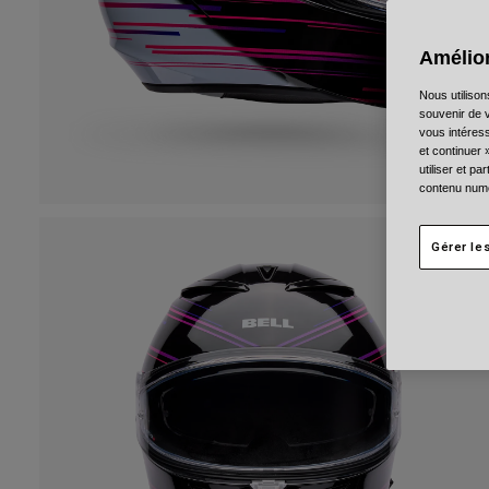
Amélior
Nous utilison
souvenir de v
vous intéress
et continuer 
utiliser et p
contenu numé
Gérer le