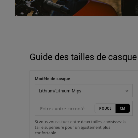
Guide des tailles de casque
Modèle de casque
Votre mesure
Modèle de casque
POUCE
CM
Si vous vous situez entre deux tailles, choisissez la
taille supérieure pour un ajustement plus
confortable.