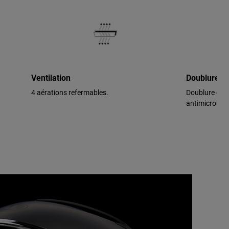
Ventilation
Doublure h
4 aérations refermables.
Doublure de c
antimicrobie