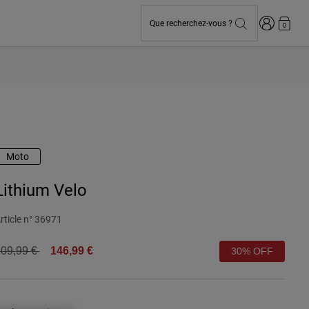
Connexion
Que recherchez-vous ?
0
Moto
Lithium Velo
rticle n°
36971
rice reduced from
to
09,99 €
146,99 €
30% OFF