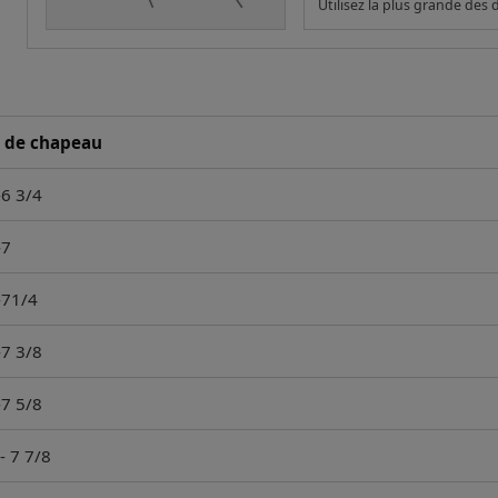
Utilisez la plus grande des
e de chapeau
-6 3/4
-7
-71/4
-7 3/8
-7 5/8
- 7 7/8