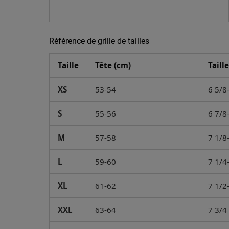
Référence de grille de tailles
Taille
Tête (cm)
Taill
XS
53-54
6 5/8
S
55-56
6 7/8
M
57-58
7 1/8
L
59-60
7 1/4
XL
61-62
7 1/2
XXL
63-64
7 3/4 