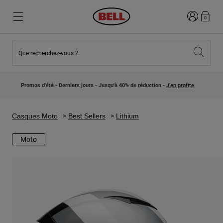
Connexion
0
Que recherchez-vous ?
Nouveautés et Tendances
Nouveautés et Tendances
Nouveautés
Nouveautés
Promos d'été - Derniers jours - Jusqu'à 40% de réduction -
J'en profite
Best Sellers
Best Sellers
Collaborations
Collection Enfants
Casques Motocross Enfant
Lifestyle
Casques Moto
Best Sellers
Lithium
Lifestyle
Explorez Bike
Explorez Moto
Moto
VTT
Intégral
Intégrales
Jet
Route et Gravel
Motocross