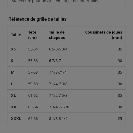
supérieure pour un ajustement plus confortable.
Référence de grille de tailles
Tête
Taille de
Coussinets de joues
Taille
(cm)
chapeau
(mm)
XS
53-54
6 5/8-6 3/4
35
S
55-56
6 7/8-7
30
M
57-58
7 1/8-71/4
35
L
59-60
7 1/4-7 3/8
30
XL
61-62
7 1/2-7 5/8
35
XXL
63-64
7 3/4 - 7 7/8
30
XXXL
64-66
8 1/8-8 1/4
25