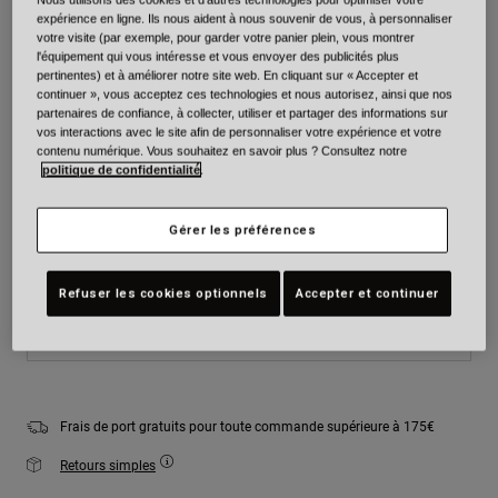
Nous utilisons des cookies et d'autres technologies pour optimiser votre
expérience en ligne. Ils nous aident à nous souvenir de vous, à personnaliser
Couleur -
Silver/White
votre visite (par exemple, pour garder votre panier plein, vous montrer
l'équipement qui vous intéresse et vous envoyer des publicités plus
pertinentes) et à améliorer notre site web. En cliquant sur « Accepter et
continuer », vous acceptez ces technologies et nous autorisez, ainsi que nos
partenaires de confiance, à collecter, utiliser et partager des informations sur
vos interactions avec le site afin de personnaliser votre expérience et votre
sélectionné
contenu numérique. Vous souhaitez en savoir plus ? Consultez notre
politique de confidentialité
.
Taille
Tableau des tailles
Gérer les préférences
S
M
L
XL
2XL
Refuser les cookies optionnels
Accepter et continuer
Ajouter au panier
Frais de port gratuits pour toute commande supérieure à 175€
Retours simples