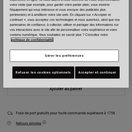
votre visite (par exemple, pour garder votre panier plein, vous montrer
Couleur -
Noir
l'équipement qui vous intéresse et vous envoyer des publicités plus
pertinentes) et à améliorer notre site web. En cliquant sur « Accepter et
continuer », vous acceptez ces technologies et nous autorisez, ainsi que nos
partenaires de confiance, à collecter, utiliser et partager des informations sur
vos interactions avec le site afin de personnaliser votre expérience et votre
contenu numérique. Vous souhaitez en savoir plus ? Consultez notre
sélectionné
politique de confidentialité
.
Taille
Tableau des tailles
Gérer les préférences
S
M
L
XL
2XL
Refuser les cookies optionnels
Accepter et continuer
Ajouter au panier
Frais de port gratuits pour toute commande supérieure à 175€
Retours simples