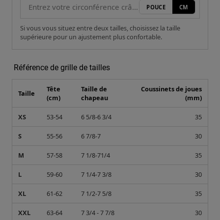
POUCE
CM
Si vous vous situez entre deux tailles, choisissez la taille
supérieure pour un ajustement plus confortable.
Référence de grille de tailles
Tête
Taille de
Coussinets de joues
Taille
(cm)
chapeau
(mm)
XS
53-54
6 5/8-6 3/4
35
S
55-56
6 7/8-7
30
M
57-58
7 1/8-71/4
35
L
59-60
7 1/4-7 3/8
30
XL
61-62
7 1/2-7 5/8
35
XXL
63-64
7 3/4 - 7 7/8
30