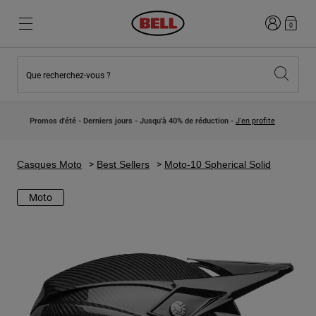
Connexion
0
Que recherchez-vous ?
Nouveautés et Tendances
Nouveautés et Tendances
Nouveautés
Nouveautés
Promos d'été - Derniers jours - Jusqu'à 40% de réduction -
J'en profite
Best Sellers
Best Sellers
Collaborations
Collection Enfants
Casques Motocross Enfant
Lifestyle
Casques Moto
Best Sellers
Moto-10 Spherical Solid
Lifestyle
Explorez Bike
Explorez Moto
Moto
VTT
Intégral
Intégrales
Jet
Route et Gravel
Motocross