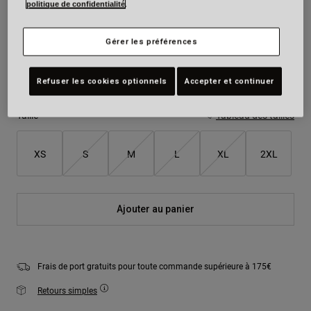
politique de confidentialité
.
Couleur -
Noir/Blanc
Gérer les préférences
Refuser les cookies optionnels
Accepter et continuer
sélectionné
Taille
Tableau des tailles
XS
S
M
L
XL
2XL
Ajouter au panier
Frais de port gratuits pour toute commande supérieure à 175€
Retours simples