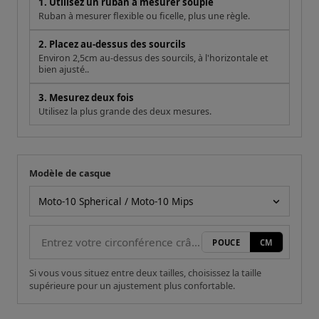
1. Utilisez un ruban à mesurer souple
Ruban à mesurer flexible ou ficelle, plus une règle.
2. Placez au-dessus des sourcils
Environ 2,5cm au-dessus des sourcils, à l'horizontale et
bien ajusté..
3. Mesurez deux fois
Utilisez la plus grande des deux mesures.
Modèle de casque
Votre mesure
Modèle de casque
POUCE
CM
Si vous vous situez entre deux tailles, choisissez la taille
supérieure pour un ajustement plus confortable.