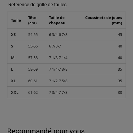
Référence de grille de tailles
Tête
Taille de
Coussinets de joues
Taille
(cm)
chapeau
(mm)
XS
54-55
6 3/4-6 7/8
45
S
55-56
6 7/8-7
40
M
57-58
7 1/8-7 1/4
40
L
58-59
7 1/4-7 3/8
35
XL
60-61
7 1/2-7 5/8
35
XXL
61-62
7 3/4-7 7/8
30
Recommandé pour vous