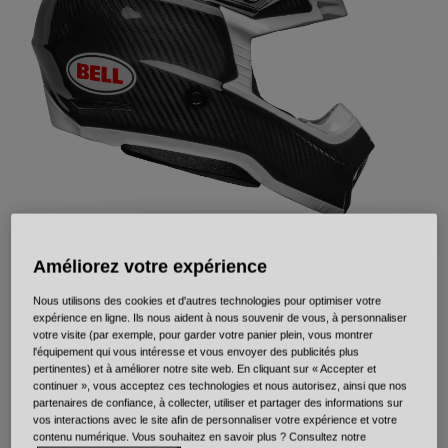
Urbain
Adventure
BMX
Rétro
Pièces détachées
Pièces détachées
Voir tout
Voir tout
Améliorez votre expérience
Moto-10 Spherical Solid
Nous utilisons des cookies et d'autres technologies pour optimiser votre
expérience en ligne. Ils nous aident à nous souvenir de vous, à personnaliser
votre visite (par exemple, pour garder votre panier plein, vous montrer
Article n°
34001
l'équipement qui vous intéresse et vous envoyer des publicités plus
pertinentes) et à améliorer notre site web. En cliquant sur « Accepter et
Price reduced from
to
continuer », vous acceptez ces technologies et nous autorisez, ainsi que nos
899,99 €
629,99 €
30% OFF
partenaires de confiance, à collecter, utiliser et partager des informations sur
vos interactions avec le site afin de personnaliser votre expérience et votre
contenu numérique. Vous souhaitez en savoir plus ? Consultez notre