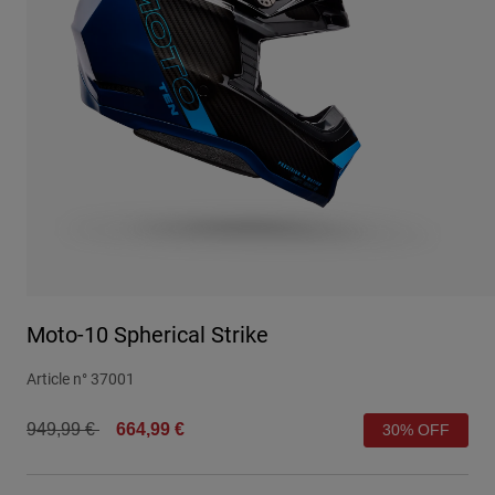
Urbain
Adventure
BMX
Rétro
Pièces détachées
Pièces détachées
Voir tout
Voir tout
Moto-10 Spherical Strike
Article n°
37001
Price reduced from
to
949,99 €
664,99 €
30% OFF