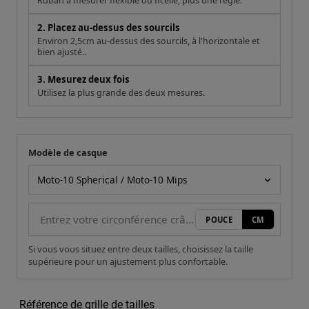
Ruban à mesurer flexible ou ficelle, plus une règle.
2. Placez au-dessus des sourcils
Environ 2,5cm au-dessus des sourcils, à l'horizontale et
bien ajusté..
3. Mesurez deux fois
Utilisez la plus grande des deux mesures.
Modèle de casque
Votre mesure
Modèle de casque
POUCE
CM
Si vous vous situez entre deux tailles, choisissez la taille
supérieure pour un ajustement plus confortable.
Référence de grille de tailles