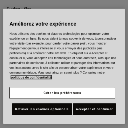
Couleur -
Bleu
Améliorez votre expérience
Nous utilisons des cookies et d'autres technologies pour optimiser votre
sélectionné
expérience en ligne. Ils nous aident à nous souvenir de vous, à personnaliser
votre visite (par exemple, pour garder votre panier plein, vous montrer
Taille
Tableau des tailles
l'équipement qui vous intéresse et vous envoyer des publicités plus
pertinentes) et à améliorer notre site web. En cliquant sur « Accepter et
continuer », vous acceptez ces technologies et nous autorisez, ainsi que nos
XS
S
M
L
XL
2XL
partenaires de confiance, à collecter, utiliser et partager des informations sur
vos interactions avec le site afin de personnaliser votre expérience et votre
contenu numérique. Vous souhaitez en savoir plus ? Consultez notre
politique de confidentialité
.
Ajouter au panier
Gérer les préférences
Refuser les cookies optionnels
Accepter et continuer
Frais de port gratuits pour toute commande supérieure à 175€
Retours simples