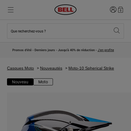
Connexion
0
Que recherchez-vous ?
Nouveautés et Tendances
Nouveautés et Tendances
Nouveautés
Nouveautés
Promos d'été - Derniers jours - Jusqu'à 40% de réduction -
J'en profite
Best Sellers
Best Sellers
Collaborations
Collection Enfants
Casques Motocross Enfant
Lifestyle
Casques Moto
Nouveautés
Moto-10 Spherical Strike
Lifestyle
Explorez Bike
Explorez Moto
Nouveau
Moto
VTT
Intégral
Intégrales
Jet
Route et Gravel
Motocross