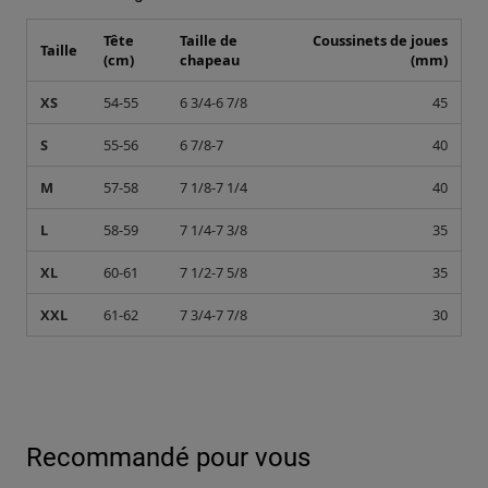
Tête
Taille de
Coussinets de joues
Taille
(cm)
chapeau
(mm)
XS
54-55
6 3/4-6 7/8
45
S
55-56
6 7/8-7
40
M
57-58
7 1/8-7 1/4
40
L
58-59
7 1/4-7 3/8
35
XL
60-61
7 1/2-7 5/8
35
XXL
61-62
7 3/4-7 7/8
30
Recommandé pour vous