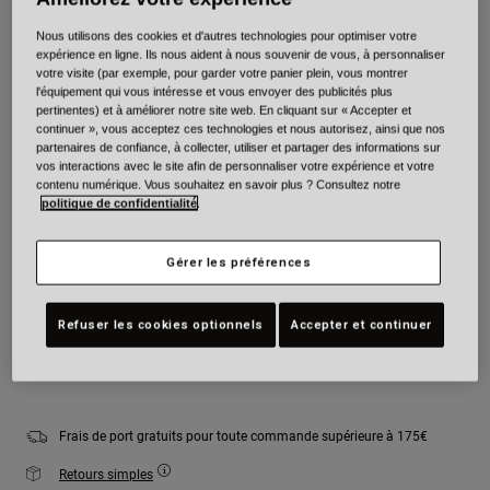
Nous utilisons des cookies et d'autres technologies pour optimiser votre
Couleur -
Bleu
expérience en ligne. Ils nous aident à nous souvenir de vous, à personnaliser
votre visite (par exemple, pour garder votre panier plein, vous montrer
l'équipement qui vous intéresse et vous envoyer des publicités plus
pertinentes) et à améliorer notre site web. En cliquant sur « Accepter et
continuer », vous acceptez ces technologies et nous autorisez, ainsi que nos
partenaires de confiance, à collecter, utiliser et partager des informations sur
sélectionné
vos interactions avec le site afin de personnaliser votre expérience et votre
contenu numérique. Vous souhaitez en savoir plus ? Consultez notre
Taille
Tableau des tailles
politique de confidentialité
.
S
M
L
XL
Gérer les préférences
Refuser les cookies optionnels
Accepter et continuer
Ajouter au panier
Frais de port gratuits pour toute commande supérieure à 175€
Retours simples