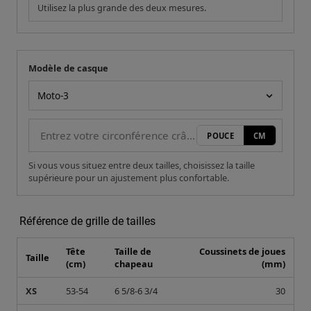
Utilisez la plus grande des deux mesures.
Modèle de casque
Votre mesure
Modèle de casque
POUCE
CM
Si vous vous situez entre deux tailles, choisissez la taille
supérieure pour un ajustement plus confortable.
Référence de grille de tailles
Tête
Taille de
Coussinets de joues
Taille
(cm)
chapeau
(mm)
XS
53-54
6 5/8-6 3/4
30