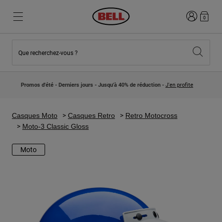
Connexion
0
Que recherchez-vous ?
Nouveautés et Tendances
Nouveautés et Tendances
Nouveautés
Nouveautés
Promos d'été - Derniers jours - Jusqu'à 40% de réduction -
J'en profite
Best Sellers
Best Sellers
Collaborations
Collection Enfants
Casques Motocross Enfant
Lifestyle
Casques Moto
Casques Retro
Retro Motocross
Lifestyle
Explorez Bike
Moto-3 Classic Gloss
Explorez Moto
Moto
VTT
Intégral
Intégrales
Jet
Route et Gravel
Motocross