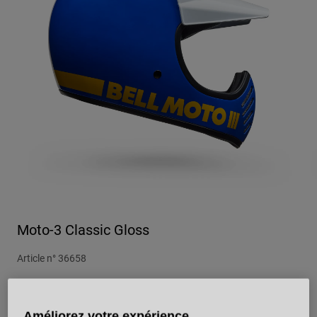
Urbain
Adventure
BMX
Rétro
Pièces détachées
Pièces détachées
Voir tout
Voir tout
Moto-3 Classic Gloss
Article n°
36658
299,99 €
Améliorez votre expérience