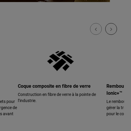
Coque composite en fibre de verre
Rembourrag
Ionic+™
Construction en fibre de verre à la pointe de
l’industrie.
nets pour
Le rembourrag
urgence de
gérer la trans
es avant
pour le contr