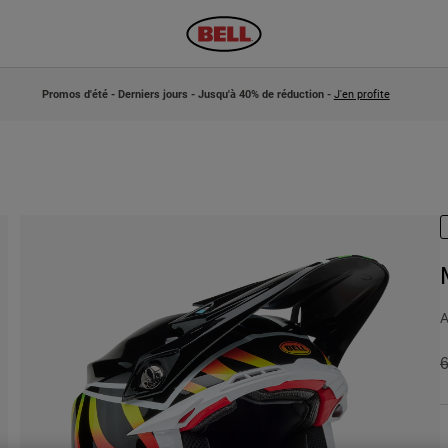
Promos d'été - Derniers jours - Jusqu'à 40% de réduction -
J'en profite
A
P
6