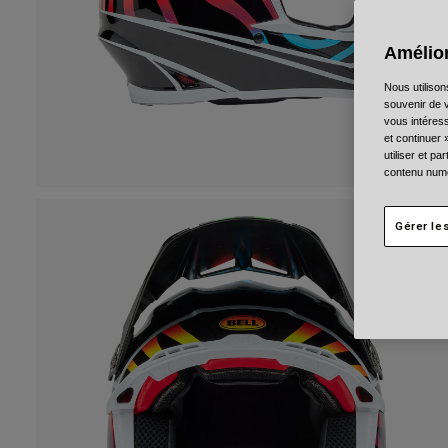
Amélior
Nous utilison
souvenir de v
vous intéress
et continuer 
utiliser et p
contenu numé
Gérer le