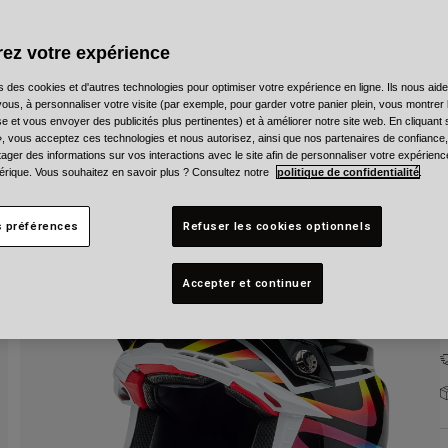
C
ez votre expérience
s des cookies et d'autres technologies pour optimiser votre expérience en ligne. Ils nous aid
ous, à personnaliser votre visite (par exemple, pour garder votre panier plein, vous montrer 
e et vous envoyer des publicités plus pertinentes) et à améliorer notre site web. En cliquant
T
», vous acceptez ces technologies et nous autorisez, ainsi que nos partenaires de confiance, 
artager des informations sur vos interactions avec le site afin de personnaliser votre expérienc
rique. Vous souhaitez en savoir plus ? Consultez notre
politique de confidentialité
.
s préférences
Refuser les cookies optionnels
Accepter et continuer