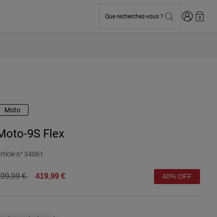
Connexion
Que recherchez-vous ?
0
Moto
Moto-9S Flex
rticle n°
34061
rice reduced from
to
99,99 €
419,99 €
40% OFF