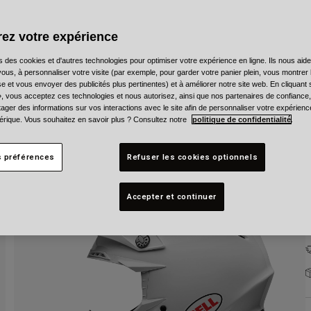
C
ez votre expérience
s des cookies et d'autres technologies pour optimiser votre expérience en ligne. Ils nous aid
ous, à personnaliser votre visite (par exemple, pour garder votre panier plein, vous montrer 
e et vous envoyer des publicités plus pertinentes) et à améliorer notre site web. En cliquant
T
», vous acceptez ces technologies et nous autorisez, ainsi que nos partenaires de confiance, 
artager des informations sur vos interactions avec le site afin de personnaliser votre expérienc
rique. Vous souhaitez en savoir plus ? Consultez notre
politique de confidentialité
.
s préférences
Refuser les cookies optionnels
Accepter et continuer