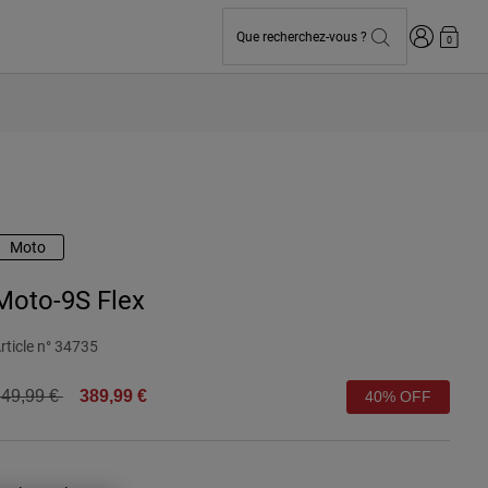
Connexion
Que recherchez-vous ?
0
Moto
Moto-9S Flex
rticle n°
34735
rice reduced from
to
49,99 €
389,99 €
40% OFF