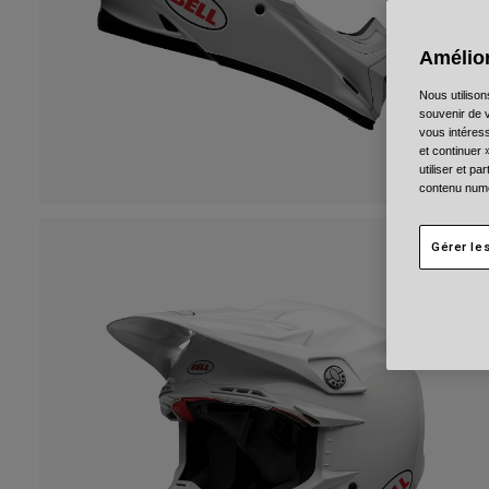
Amélior
Nous utilison
souvenir de v
vous intéress
et continuer 
utiliser et p
contenu numé
Gérer le