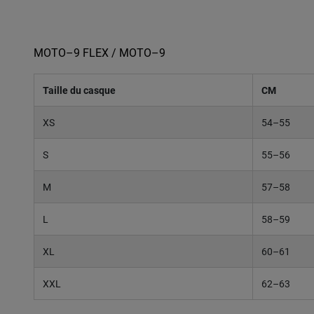
MOTO–9 FLEX / MOTO–9
Taille du casque
CM
XS
54–55
S
55–56
M
57–58
L
58–59
XL
60–61
XXL
62–63