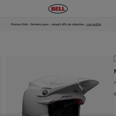
Promos d'été - Derniers jours - Jusqu'à 40% de réduction -
J'en profite
A
P
6