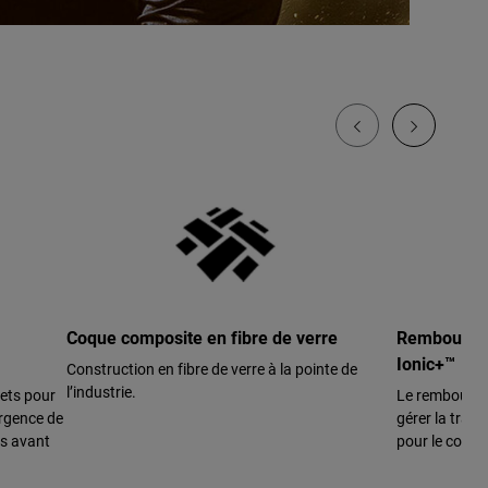
Coque composite en fibre de verre
Rembourrag
Ionic+™
Construction en fibre de verre à la pointe de
l’industrie.
nets pour
Le rembourrag
urgence de
gérer la trans
es avant
pour le contr