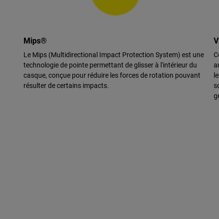
Mips®
V
Le Mips (Multidirectional Impact Protection System) est une
C
technologie de pointe permettant de glisser à l'intérieur du
a
casque, conçue pour réduire les forces de rotation pouvant
l
résulter de certains impacts.
s
g