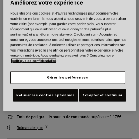
Améliorez votre expérience
Couleur -
Gris/Rose
Nous utilisons des cookies et d'autres technologies pour optimiser votre
expérience en ligne. Ils nous aident à nous souvenir de vous, à personnaliser
votre visite (par exemple, pour garder votre panier plein, vous montrer
l'équipement qui vous intéresse et vous envoyer des publicités plus
pertinentes) et à améliorer notre site web. En cliquant sur « Accepter et
sélectionné
continuer », vous acceptez ces technologies et nous autorisez, ainsi que nos
partenaires de confiance, à collecter, utiliser et partager des informations sur
Taille
Tableau des tailles
vos interactions avec le site afin de personnaliser votre expérience et votre
contenu numérique. Vous souhaitez en savoir plus ? Consultez notre
politique de confidentialité
.
XS
S
M
L
XL
2XL
Gérer les préférences
Ajouter au panier
Refuser les cookies optionnels
Accepter et continuer
Frais de port gratuits pour toute commande supérieure à 175€
Retours simples