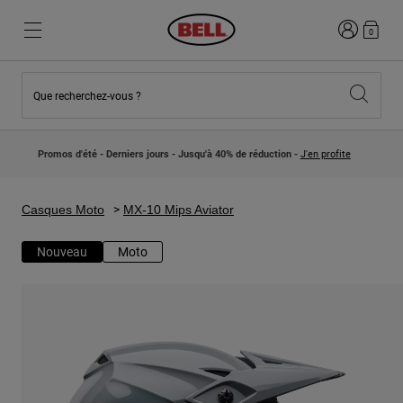
Connexion
0
Que recherchez-vous ?
Nouveautés et Tendances
Nouveautés et Tendances
Nouveautés
Nouveautés
Promos d'été - Derniers jours - Jusqu'à 40% de réduction -
J'en profite
Best Sellers
Best Sellers
Collaborations
Collection Enfants
Casques Motocross Enfant
Lifestyle
Casques Moto
MX-10 Mips Aviator
Lifestyle
Explorez Bike
Explorez Moto
Nouveau
Moto
VTT
Intégral
Intégrales
Jet
Route et Gravel
Motocross