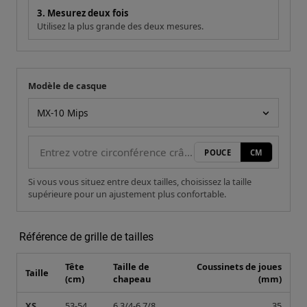
3. Mesurez deux fois
Utilisez la plus grande des deux mesures.
Modèle de casque
Votre mesure
Modèle de casque
POUCE
CM
Si vous vous situez entre deux tailles, choisissez la taille
supérieure pour un ajustement plus confortable.
Référence de grille de tailles
Tête
Taille de
Coussinets de joues
Taille
(cm)
chapeau
(mm)
XS
53-54
6 3/4-6 7/8
35