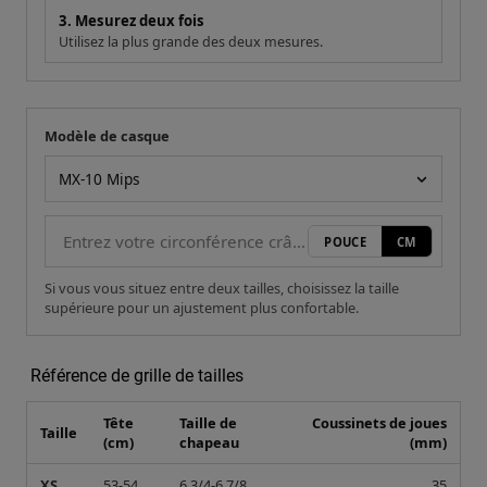
3. Mesurez deux fois
Utilisez la plus grande des deux mesures.
Modèle de casque
Votre mesure
Modèle de casque
POUCE
CM
Si vous vous situez entre deux tailles, choisissez la taille
supérieure pour un ajustement plus confortable.
Référence de grille de tailles
Tête
Taille de
Coussinets de joues
Taille
(cm)
chapeau
(mm)
XS
53-54
6 3/4-6 7/8
35