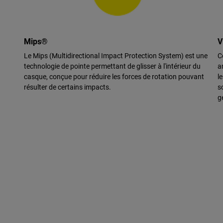
Mips®
V
Le Mips (Multidirectional Impact Protection System) est une
C
technologie de pointe permettant de glisser à l'intérieur du
a
casque, conçue pour réduire les forces de rotation pouvant
l
résulter de certains impacts.
s
g