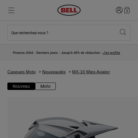
Connexion
0
Que recherchez-vous ?
Nouveautés et Tendances
Nouveautés et Tendances
Nouveautés
Nouveautés
Promos d'été - Derniers jours - Jusqu'à 40% de réduction -
J'en profite
Best Sellers
Best Sellers
Collaborations
Collection Enfants
Casques Motocross Enfant
Lifestyle
Casques Moto
Nouveautés
MX-10 Mips Aviator
Lifestyle
Explorez Bike
Explorez Moto
Nouveau
Moto
VTT
Intégral
Intégrales
Jet
Route et Gravel
Motocross