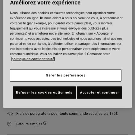
Améliorez votre expérience
Couleur -
Gris/Rose
Nous utilisons des cookies et d'autres technologies pour optimiser votre
expérience en ligne. Ils nous aident à nous souvenir de vous, à personnaliser
votre visite (par exemple, pour garder votre panier plein, vous montrer
l'équipement qui vous intéresse et vous envoyer des publicités plus
pertinentes) et à améliorer notre site web. En cliquant sur « Accepter et
sélectionné
continuer », vous acceptez ces technologies et nous autorisez, ainsi que nos
partenaires de confiance, à collecter, utiliser et partager des informations sur
Taille
Tableau des tailles
vos interactions avec le site afin de personnaliser votre expérience et votre
contenu numérique. Vous souhaitez en savoir plus ? Consultez notre
politique de confidentialité
.
XS
S
M
L
XL
2XL
Gérer les préférences
Ajouter au panier
Refuser les cookies optionnels
Accepter et continuer
Frais de port gratuits pour toute commande supérieure à 175€
Retours simples