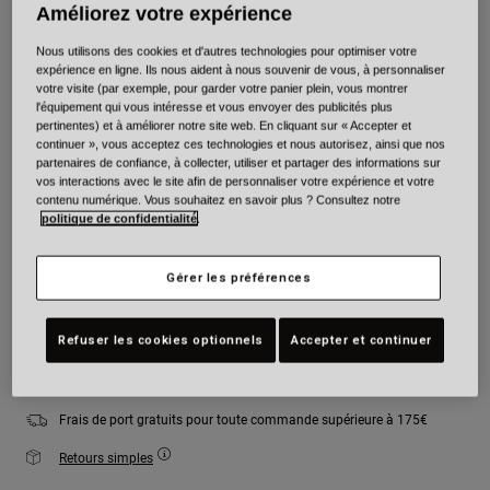
Améliorez votre expérience
Couleur -
Jaune Fluorescent
Nous utilisons des cookies et d'autres technologies pour optimiser votre
expérience en ligne. Ils nous aident à nous souvenir de vous, à personnaliser
votre visite (par exemple, pour garder votre panier plein, vous montrer
l'équipement qui vous intéresse et vous envoyer des publicités plus
pertinentes) et à améliorer notre site web. En cliquant sur « Accepter et
sélectionné
continuer », vous acceptez ces technologies et nous autorisez, ainsi que nos
partenaires de confiance, à collecter, utiliser et partager des informations sur
Taille
Tableau des tailles
vos interactions avec le site afin de personnaliser votre expérience et votre
contenu numérique. Vous souhaitez en savoir plus ? Consultez notre
politique de confidentialité
.
XS
S
M
L
XL
2XL
Gérer les préférences
Ajouter au panier
Refuser les cookies optionnels
Accepter et continuer
Frais de port gratuits pour toute commande supérieure à 175€
Retours simples