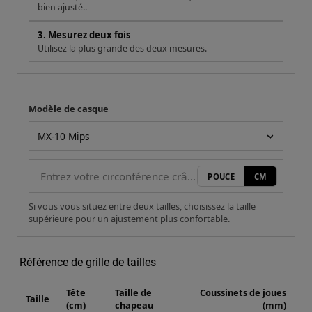
bien ajusté..
3. Mesurez deux fois
Utilisez la plus grande des deux mesures.
Modèle de casque
Votre mesure
Modèle de casque
POUCE
CM
Si vous vous situez entre deux tailles, choisissez la taille
supérieure pour un ajustement plus confortable.
Référence de grille de tailles
Tête
Taille de
Coussinets de joues
Taille
(cm)
chapeau
(mm)