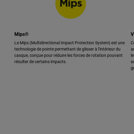
Mips®
V
Le Mips (Multidirectional Impact Protection System) est une
C
technologie de pointe permettant de glisser à l'intérieur du
a
casque, conçue pour réduire les forces de rotation pouvant
l
résulter de certains impacts.
s
g