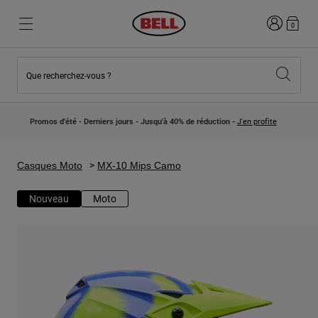
Connexion
0
Que recherchez-vous ?
Nouveautés et Tendances
Nouveautés et Tendances
Nouveautés
Nouveautés
Promos d'été - Derniers jours - Jusqu'à 40% de réduction -
J'en profite
Best Sellers
Best Sellers
Collaborations
Collection Enfants
Casques Motocross Enfant
Lifestyle
Casques Moto
MX-10 Mips Camo
Lifestyle
Explorez Bike
Explorez Moto
Nouveau
Moto
VTT
Intégral
Intégrales
Jet
Route et Gravel
Motocross