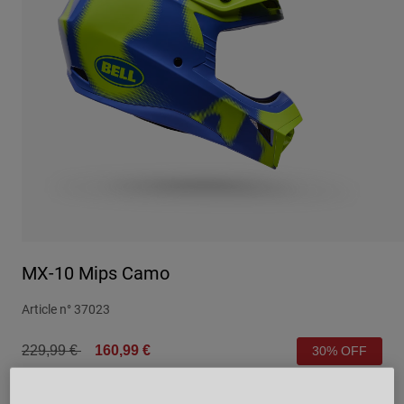
Urbain
Adventure
BMX
Rétro
Pièces détachées
Pièces détachées
Voir tout
Voir tout
MX-10 Mips Camo
Article n°
37023
Price reduced from
to
229,99 €
160,99 €
30% OFF