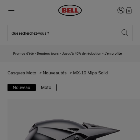
Connexion
0
Que recherchez-vous ?
Nouveautés et Tendances
Nouveautés et Tendances
Nouveautés
Nouveautés
Promos d'été - Derniers jours - Jusqu'à 40% de réduction -
J'en profite
Best Sellers
Best Sellers
Collaborations
Collection Enfants
Casques Motocross Enfant
Lifestyle
Casques Moto
Nouveautés
MX-10 Mips Solid
Lifestyle
Explorez Bike
Explorez Moto
Nouveau
Moto
VTT
Intégral
Intégrales
Jet
Route et Gravel
Motocross