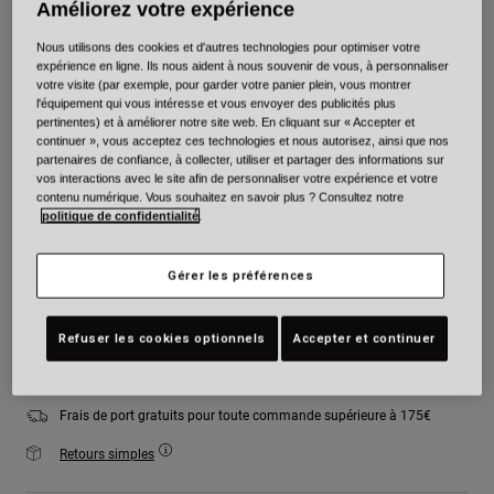
Améliorez votre expérience
Couleur -
Noir mat
Nous utilisons des cookies et d'autres technologies pour optimiser votre
expérience en ligne. Ils nous aident à nous souvenir de vous, à personnaliser
votre visite (par exemple, pour garder votre panier plein, vous montrer
l'équipement qui vous intéresse et vous envoyer des publicités plus
pertinentes) et à améliorer notre site web. En cliquant sur « Accepter et
sélectionné
continuer », vous acceptez ces technologies et nous autorisez, ainsi que nos
partenaires de confiance, à collecter, utiliser et partager des informations sur
Taille
Tableau des tailles
vos interactions avec le site afin de personnaliser votre expérience et votre
contenu numérique. Vous souhaitez en savoir plus ? Consultez notre
politique de confidentialité
.
XS
S
M
L
XL
2XL
Gérer les préférences
Ajouter au panier
Refuser les cookies optionnels
Accepter et continuer
Frais de port gratuits pour toute commande supérieure à 175€
Retours simples