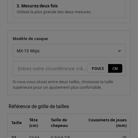
3. Mesurez deux fois
Utilisez la plus grande des deux mesures.
Modèle de casque
Votre mesure
Modèle de casque
POUCE
CM
Si vous vous situez entre deux tailles, choisissez la taille
supérieure pour un ajustement plus confortable.
Référence de grille de tailles
Tête
Taille de
Coussinets de joues
Taille
(cm)
chapeau
(mm)
XS
53-54
6 3/4-6 7/8
35