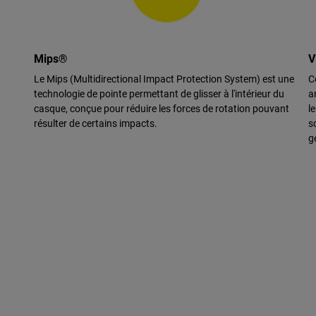
Mips®
V
Le Mips (Multidirectional Impact Protection System) est une
C
technologie de pointe permettant de glisser à l'intérieur du
a
casque, conçue pour réduire les forces de rotation pouvant
l
résulter de certains impacts.
s
g