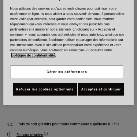
Nous utilisons des cookies et d'autres technologies pour optimiser votre
expérience en ligne. Ils nous aident à nous souvenir de vous, à personnaliser
Couleur -
Violet
votre visite (par exemple, pour garder votre panier plein, vous montrer
l'équipement qui vous intéresse et vous envoyer des publicités plus
pertinentes) et à améliorer notre site web. En cliquant sur « Accepter et
continuer », vous acceptez ces technologies et nous autorisez, ainsi que nos
partenaires de confiance, à collecter, utiliser et partager des informations sur
sélectionné
vos interactions avec le site afin de personnaliser votre expérience et votre
contenu numérique. Vous souhaitez en savoir plus ? Consultez notre
politique de confidentialité
.
Taille
Tableau des tailles
Youth
Youth
Youth
Gérer les préférences
Small
Medium
Large
Refuser les cookies optionnels
Accepter et continuer
Ajouter au panier
Frais de port gratuits pour toute commande supérieure à 175€
Retours simples