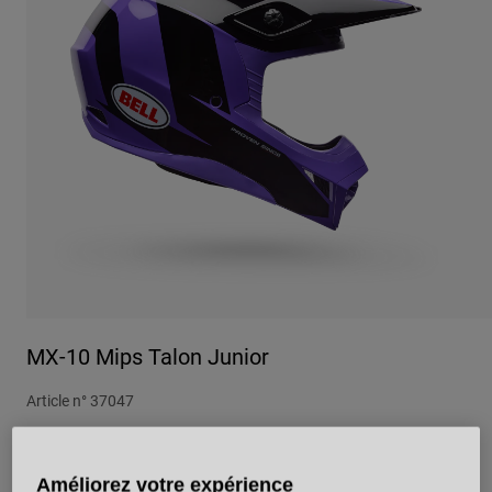
Urbain
Adventure
BMX
Rétro
Pièces détachées
Pièces détachées
Voir tout
Voir tout
MX-10 Mips Talon Junior
Article n°
37047
Price reduced from
to
229,99 €
160,99 €
30% OFF
Améliorez votre expérience