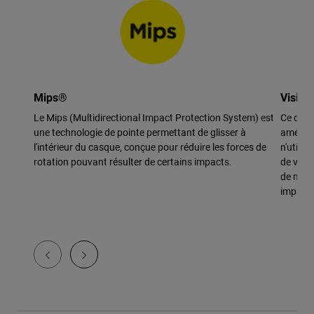
Mips®
Visièr
Le Mips (Multidirectional Impact Protection System) est
Ce desig
une technologie de pointe permettant de glisser à
améliore
l'intérieur du casque, conçue pour réduire les forces de
n'utilis
rotation pouvant résulter de certains impacts.
de vis,
de maté
impact.