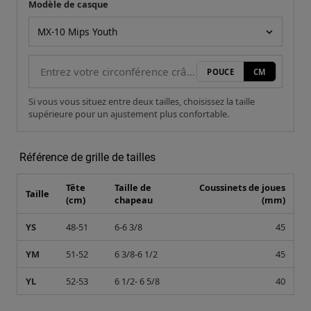
Modèle de casque
Votre mesure
Modèle de casque
POUCE
CM
Si vous vous situez entre deux tailles, choisissez la taille
supérieure pour un ajustement plus confortable.
Référence de grille de tailles
Tête
Taille de
Coussinets de joues
Taille
(cm)
chapeau
(mm)
YS
48-51
6-6 3/8
45
YM
51-52
6 3/8-6 1/2
45
YL
52-53
6 1/2- 6 5/8
40