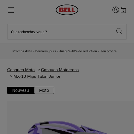
Connexion
0
Que recherchez-vous ?
Nouveautés et Tendances
Nouveautés et Tendances
Nouveautés
Nouveautés
Promos d'été - Derniers jours - Jusqu'à 40% de réduction -
J'en profite
Best Sellers
Best Sellers
Collaborations
Collection Enfants
Casques Motocross Enfant
Lifestyle
Casques Moto
Casques Motocross
Lifestyle
Explorez Bike
MX-10 Mips Talon Junior
Explorez Moto
Nouveau
Moto
VTT
Intégral
Intégrales
Jet
Route et Gravel
Motocross