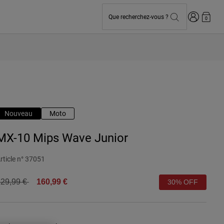
Connexion
Que recherchez-vous ?
0
Nouveau
Moto
MX-10 Mips Wave Junior
rticle n°
37051
rice reduced from
to
29,99 €
160,99 €
30% OFF