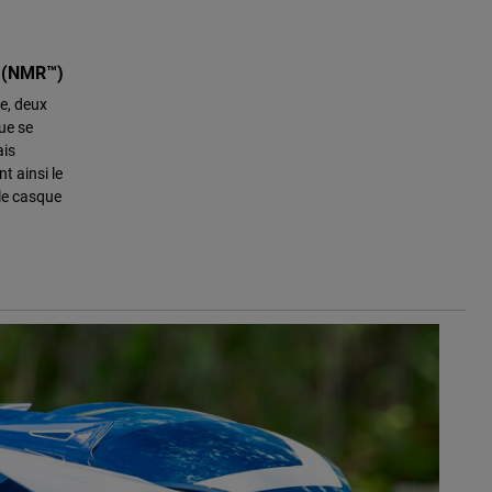
 (NMR™)
e, deux
ue se
ais
t ainsi le
 le casque