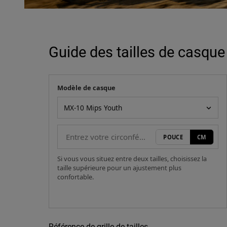
Guide des tailles de casque
Modèle de casque
Votre mesure
Modèle de casque
POUCE
CM
Si vous vous situez entre deux tailles, choisissez la
taille supérieure pour un ajustement plus
confortable.
Référence de grille de tailles