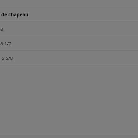
e de chapeau
/8
-6 1/2
- 6 5/8