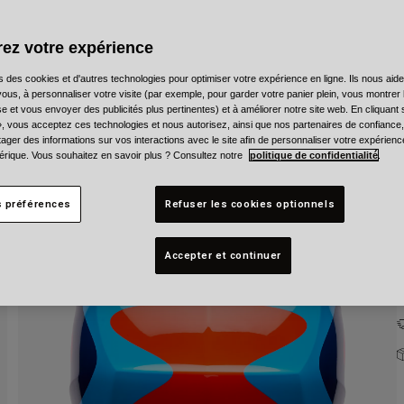
C
ez votre expérience
s des cookies et d'autres technologies pour optimiser votre expérience en ligne. Ils nous aid
ous, à personnaliser votre visite (par exemple, pour garder votre panier plein, vous montrer 
e et vous envoyer des publicités plus pertinentes) et à améliorer notre site web. En cliquant
T
», vous acceptez ces technologies et nous autorisez, ainsi que nos partenaires de confiance, 
artager des informations sur vos interactions avec le site afin de personnaliser votre expérienc
rique. Vous souhaitez en savoir plus ? Consultez notre
politique de confidentialité
.
s préférences
Refuser les cookies optionnels
Accepter et continuer