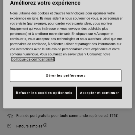
Améliorez votre expérience
Couleur -
Orange/Bleu
Nous utilisons des cookies et d'autres technologies pour optimiser votre
expérience en ligne. Ils nous aident à nous souvenir de vous, à personnaliser
votre visite (par exemple, pour garder votre panier plein, vous montrer
l'équipement qui vous intéresse et vous envoyer des publicités plus
pertinentes) et à améliorer notre site web. En cliquant sur « Accepter et
sélectionné
continuer », vous acceptez ces technologies et nous autorisez, ainsi que nos
partenaires de confiance, à collecter, utiliser et partager des informations sur
Taille
Tableau des tailles
vos interactions avec le site afin de personnaliser votre expérience et votre
contenu numérique. Vous souhaitez en savoir plus ? Consultez notre
politique de confidentialité
.
XS
S
M
L
XL
2XL
Gérer les préférences
Ajouter au panier
Refuser les cookies optionnels
Accepter et continuer
Frais de port gratuits pour toute commande supérieure à 175€
Retours simples