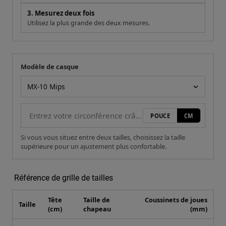
3. Mesurez deux fois
Utilisez la plus grande des deux mesures.
Modèle de casque
Votre mesure
Modèle de casque
POUCE
CM
Si vous vous situez entre deux tailles, choisissez la taille
supérieure pour un ajustement plus confortable.
Référence de grille de tailles
Tête
Taille de
Coussinets de joues
Taille
(cm)
chapeau
(mm)