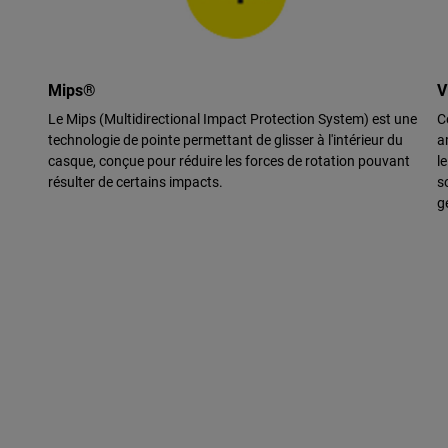
Mips®
V
Le Mips (Multidirectional Impact Protection System) est une
C
technologie de pointe permettant de glisser à l'intérieur du
a
casque, conçue pour réduire les forces de rotation pouvant
l
résulter de certains impacts.
s
g