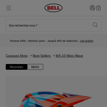
Connexion
0
Que recherchez-vous ?
Nouveautés et Tendances
Nouveautés et Tendances
Nouveautés
Nouveautés
Promos d'été - Derniers jours - Jusqu'à 40% de réduction -
J'en profite
Best Sellers
Best Sellers
Collaborations
Collection Enfants
Casques Motocross Enfant
Lifestyle
Casques Moto
Best Sellers
MX-10 Mips Wave
Lifestyle
Explorez Bike
Explorez Moto
Nouveau
Moto
VTT
Intégral
Intégrales
Jet
Route et Gravel
Motocross