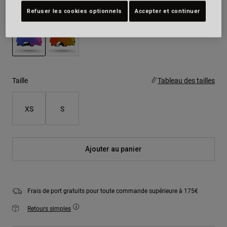
Couleur -
Rose barbe à papa
Refuser les cookies optionnels
Accepter et continuer
sélectionné
Taille
Tableau des tailles
XS
S
Ajouter au panier
Frais de port gratuits pour toute commande supérieure à 175€
Retours simples