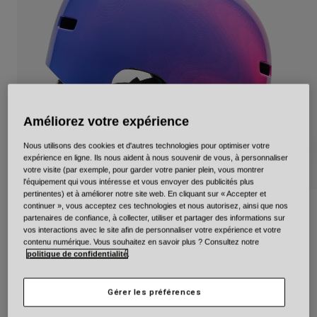
Urbain
Adventure
BMX
Rétro
Pièces détachées
Pièces détachées
Voir tout
Améliorez votre expérience
Voir tout
Nous utilisons des cookies et d'autres technologies pour optimiser votre
expérience en ligne. Ils nous aident à nous souvenir de vous, à personnaliser
votre visite (par exemple, pour garder votre panier plein, vous montrer
l'équipement qui vous intéresse et vous envoyer des publicités plus
pertinentes) et à améliorer notre site web. En cliquant sur « Accepter et
continuer », vous acceptez ces technologies et nous autorisez, ainsi que nos
Span Blend for Kids
partenaires de confiance, à collecter, utiliser et partager des informations sur
vos interactions avec le site afin de personnaliser votre expérience et votre
Article n°
40848
contenu numérique. Vous souhaitez en savoir plus ? Consultez notre
politique de confidentialité
.
59,99 €
Gérer les préférences