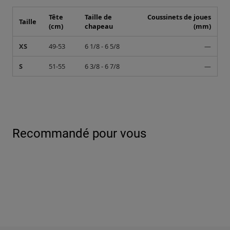
Tête
Taille de
Coussinets de joues
Taille
(cm)
chapeau
(mm)
XS
49-53
6 1/8 - 6 5/8
—
S
51-55
6 3/8 - 6 7/8
—
Recommandé pour vous