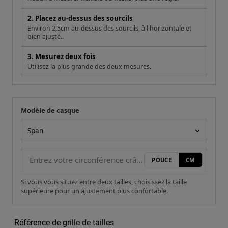
2. Placez au-dessus des sourcils
Environ 2,5cm au-dessus des sourcils, à l'horizontale et
bien ajusté..
3. Mesurez deux fois
Utilisez la plus grande des deux mesures.
Modèle de casque
Votre mesure
Modèle de casque
POUCE
CM
Si vous vous situez entre deux tailles, choisissez la taille
supérieure pour un ajustement plus confortable.
Référence de grille de tailles