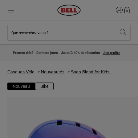
Connexion
0
Que recherchez-vous ?
Nouveautés et Tendances
Nouveautés et Tendances
Nouveautés
Nouveautés
Promos d'été - Derniers jours - Jusqu'à 40% de réduction -
J'en profite
Best Sellers
Best Sellers
Collaborations
Collection Enfants
Casques Motocross Enfant
Lifestyle
Casques Vélo
Nouveautés
Span Blend for Kids
Lifestyle
Explorez Bike
Explorez Moto
Nouveau
Bike
VTT
Intégral
Intégrales
Jet
Route et Gravel
Motocross