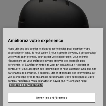
Urbain
Adventure
BMX
Rétro
Pièces détachées
Pièces détachées
Voir tout
Améliorez votre expérience
Voir tout
Nous utilisons des cookies et d'autres technologies pour optimiser votre
expérience en ligne. Ils nous aident à nous souvenir de vous, à personnaliser
votre visite (par exemple, pour garder votre panier plein, vous montrer
l'équipement qui vous intéresse et vous envoyer des publicités plus
pertinentes) et à améliorer notre site web. En cliquant sur « Accepter et
continuer », vous acceptez ces technologies et nous autorisez, ainsi que nos
Span for Kids
partenaires de confiance, à collecter, utiliser et partager des informations sur
vos interactions avec le site afin de personnaliser votre expérience et votre
Article n°
40840
contenu numérique. Vous souhaitez en savoir plus ? Consultez notre
politique de confidentialité
.
59,99 €
Gérer les préférences