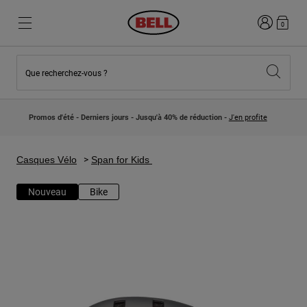
Connexion
0
Que recherchez-vous ?
Nouveautés et Tendances
Nouveautés et Tendances
Nouveautés
Nouveautés
Promos d'été - Derniers jours - Jusqu'à 40% de réduction -
J'en profite
Best Sellers
Best Sellers
Collaborations
Collection Enfants
Casques Motocross Enfant
Lifestyle
Casques Vélo
Span for Kids
Lifestyle
Explorez Bike
Explorez Moto
Nouveau
Bike
VTT
Intégral
Intégrales
Jet
Route et Gravel
Motocross