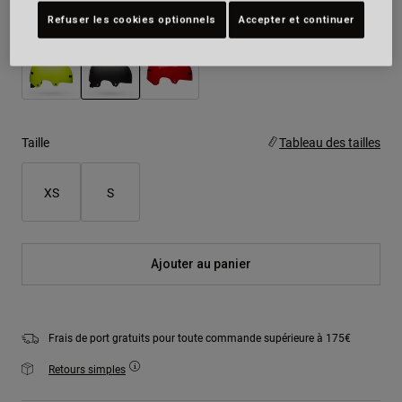
Couleur -
Noir mat
Refuser les cookies optionnels
Accepter et continuer
sélectionné
Taille
Tableau des tailles
XS
S
Ajouter au panier
Frais de port gratuits pour toute commande supérieure à 175€
Retours simples