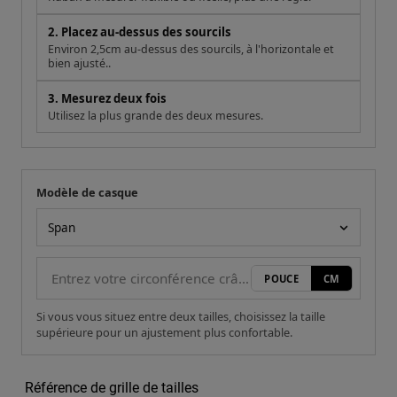
2. Placez au-dessus des sourcils
Environ 2,5cm au-dessus des sourcils, à l'horizontale et
bien ajusté..
3. Mesurez deux fois
Utilisez la plus grande des deux mesures.
Modèle de casque
Votre mesure
Modèle de casque
POUCE
CM
Si vous vous situez entre deux tailles, choisissez la taille
supérieure pour un ajustement plus confortable.
Référence de grille de tailles