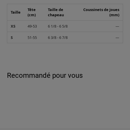
Tête
Taille de
Coussinets de joues
Taille
(cm)
chapeau
(mm)
XS
49-53
6 1/8 - 6 5/8
—
S
51-55
6 3/8 - 6 7/8
—
Recommandé pour vous