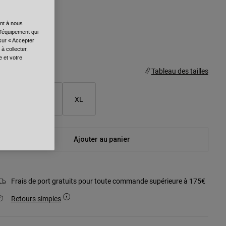
ouleur -
Noir mat
ent à nous
l'équipement qui
 sur « Accepter
à collecter,
sélectionné
e et votre
aille
Tableau des tailles
S/M
M/L
XL
Ajouter au panier
Frais de port gratuits pour toute commande supérieure à 175€
Retours simples