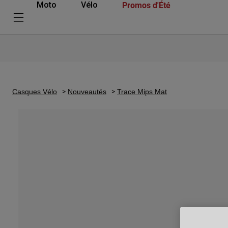
Promos d'Été
Moto
Vélo
Casques Vélo
Nouveautés
Trace Mips Mat