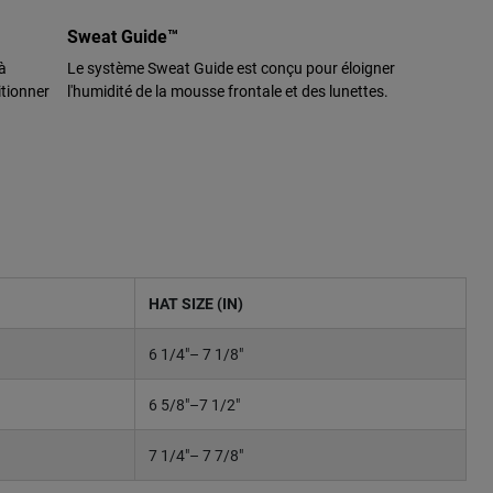
Sweat Guide™
à
Le système Sweat Guide est conçu pour éloigner
itionner
l'humidité de la mousse frontale et des lunettes.
HAT SIZE (IN)
6 1/4"– 7 1/8"
6 5/8"–7 1/2"
7 1/4"– 7 7/8"