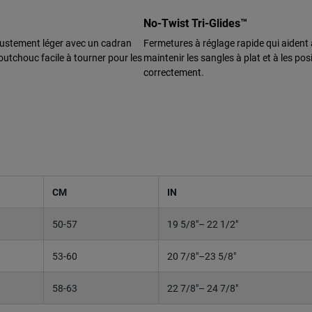
No-Twist Tri-Glides™
justement léger avec un cadran
Fermetures à réglage rapide qui aident 
utchouc facile à tourner pour les
maintenir les sangles à plat et à les pos
correctement.
CM
IN
50-57
19 5/8"– 22 1/2"
53-60
20 7/8"–23 5/8"
58-63
22 7/8"– 24 7/8"