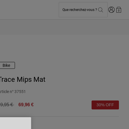
Connexion
Que recherchez-vous ?
0
Bike
Trace Mips Mat
rticle n°
37551
rice reduced from
to
9,95 €
69,96 €
30% OFF