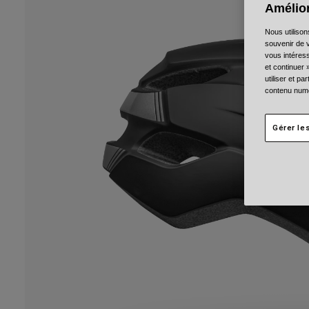
Amélior
Nous utilison
souvenir de v
vous intéress
et continuer 
utiliser et p
contenu numé
Gérer le