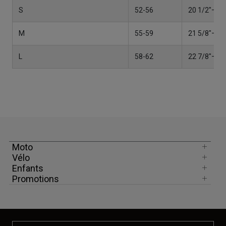
S
52-56
20 1/2"– 22
M
55-59
21 5/8"– 23
L
58-62
22 7/8"– 24
Moto
Vélo
Enfants
Promotions