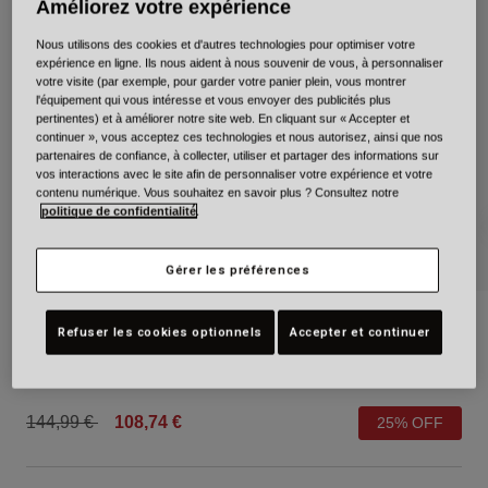
Améliorez votre expérience
Urbain
Nous utilisons des cookies et d'autres technologies pour optimiser votre
Adventure
expérience en ligne. Ils nous aident à nous souvenir de vous, à personnaliser
BMX
votre visite (par exemple, pour garder votre panier plein, vous montrer
l'équipement qui vous intéresse et vous envoyer des publicités plus
Rétro
pertinentes) et à améliorer notre site web. En cliquant sur « Accepter et
Pièces détachées
continuer », vous acceptez ces technologies et nous autorisez, ainsi que nos
Pièces détachées
partenaires de confiance, à collecter, utiliser et partager des informations sur
vos interactions avec le site afin de personnaliser votre expérience et votre
Voir tout
contenu numérique. Vous souhaitez en savoir plus ? Consultez notre
Voir tout
politique de confidentialité
.
Gérer les préférences
XR Mips Solid
Refuser les cookies optionnels
Accepter et continuer
Article n°
39216
Price reduced from
to
144,99 €
108,74 €
25% OFF