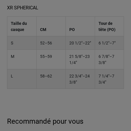
XR SPHERICAL
Taille du
Tour de
casque
CM
PO
tête (PO)
S
52–56
20 1/2"–22"
6 1/2"–7"
M
55–59
21 5/8"–23
6 7/8"–7
1/4"
3/8"
L
58–62
22 3/4"–24
7 1/4"–7
3/8"
3/4"
Recommandé pour vous