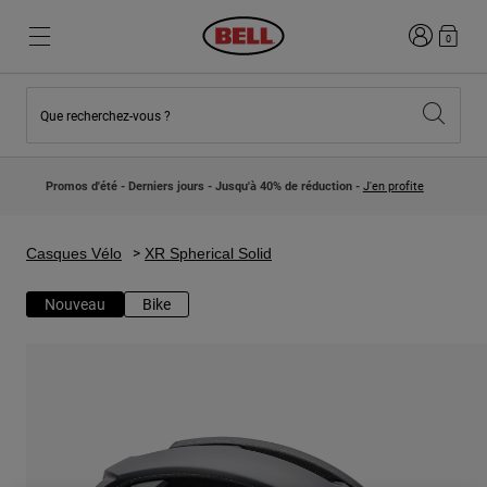
Connexion
0
Que recherchez-vous ?
Nouveautés et Tendances
Nouveautés et Tendances
Nouveautés
Nouveautés
Promos d'été - Derniers jours - Jusqu'à 40% de réduction -
J'en profite
Best Sellers
Best Sellers
Collaborations
Collection Enfants
Casques Motocross Enfant
Lifestyle
Casques Vélo
XR Spherical Solid
Lifestyle
Explorez Bike
Explorez Moto
Nouveau
Bike
VTT
Intégral
Intégrales
Jet
Route et Gravel
Motocross