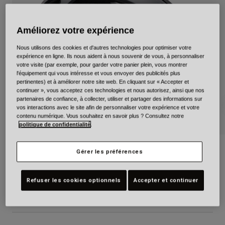
Urbain
Adventure
Améliorez votre expérience
BMX
Rétro
Nous utilisons des cookies et d'autres technologies pour optimiser votre
expérience en ligne. Ils nous aident à nous souvenir de vous, à personnaliser
Pièces détachées
votre visite (par exemple, pour garder votre panier plein, vous montrer
Pièces détachées
l'équipement qui vous intéresse et vous envoyer des publicités plus
pertinentes) et à améliorer notre site web. En cliquant sur « Accepter et
Voir tout
continuer », vous acceptez ces technologies et nous autorisez, ainsi que nos
Voir tout
partenaires de confiance, à collecter, utiliser et partager des informations sur
vos interactions avec le site afin de personnaliser votre expérience et votre
contenu numérique. Vous souhaitez en savoir plus ? Consultez notre
politique de confidentialité
.
XR Spherical Solid
Gérer les préférences
Article n°
39215
Refuser les cookies optionnels
Accepter et continuer
249,99 €