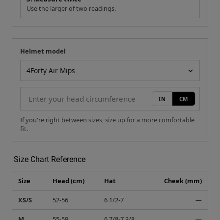
Use the larger of two readings.
Helmet model
Your measurement
Helmet model
IN
CM
If you're right between sizes, size up for a more comfortable
fit.
Size Chart Reference
Size
Head (cm)
Hat
Cheek (mm)
XS/S
52-56
6 1/2-7
—
M
55-59
6 7/8-7 3/8
—