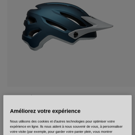
Urbain
Adventure
BMX
Rétro
Pièces détachées
Pièces détachées
Voir tout
Voir tout
4Forty Mips
Article n°
35355
Améliorez votre expérience
Nous utilisons des cookies et d'autres technologies pour optimiser votre
Price reduced from
to
119,95 €
71,97 €
40% OFF
expérience en ligne. Ils nous aident à nous souvenir de vous, à personnaliser
votre visite (par exemple, pour garder votre panier plein, vous montrer