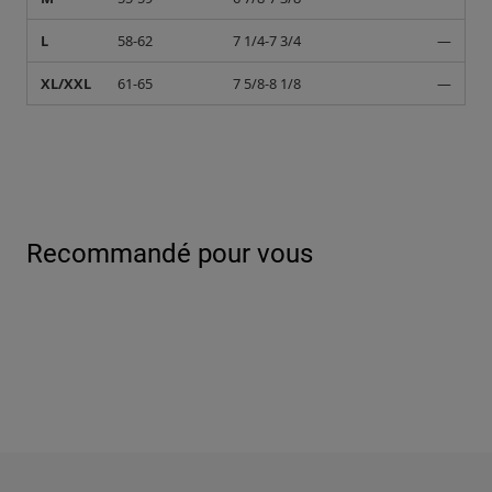
L
58-62
7 1/4-7 3/4
—
XL/XXL
61-65
7 5/8-8 1/8
—
Recommandé pour vous