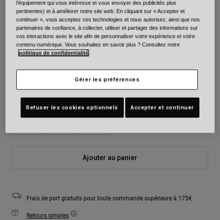
l'équipement qui vous intéresse et vous envoyer des publicités plus
pertinentes) et à améliorer notre site web. En cliquant sur « Accepter et
continuer », vous acceptez ces technologies et nous autorisez, ainsi que nos
Couleur -
Bleu/Gris
partenaires de confiance, à collecter, utiliser et partager des informations sur
vos interactions avec le site afin de personnaliser votre expérience et votre
contenu numérique. Vous souhaitez en savoir plus ? Consultez notre
politique de confidentialité
.
sélectionné
Gérer les préférences
Taille
Tableau des tailles
Refuser les cookies optionnels
Accepter et continuer
S
M
L
Ajouter au panier
Frais de port gratuits pour toute commande supérieure à 175€
Retours simples