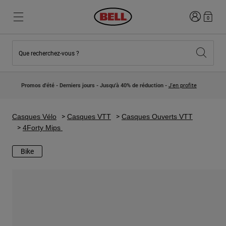
Connexion
0
Que recherchez-vous ?
Nouveautés et Tendances
Nouveautés et Tendances
Nouveautés
Nouveautés
Promos d'été - Derniers jours - Jusqu'à 40% de réduction -
J'en profite
Best Sellers
Best Sellers
Collaborations
Collection Enfants
Casques Motocross Enfant
Lifestyle
Casques Vélo
Casques VTT
Casques Ouverts VTT
Lifestyle
Explorez Bike
4Forty Mips
Explorez Moto
Bike
VTT
Intégral
Intégrales
Jet
Route et Gravel
Motocross