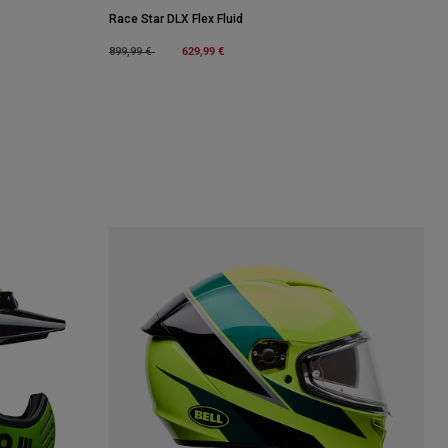
Race Star DLX Flex Fluid
Price reduced from
to
629,99 €
899,99 €