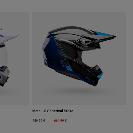
Moto-10 Spherical Strike
Price reduced from
to
664,99 €
949,99 €