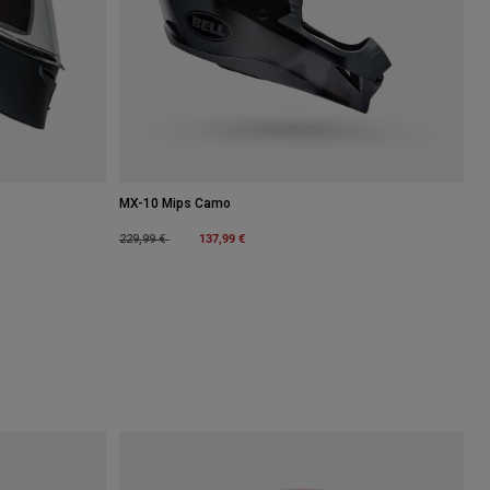
MX-10 Mips Camo
Price reduced from
to
137,99 €
229,99 €