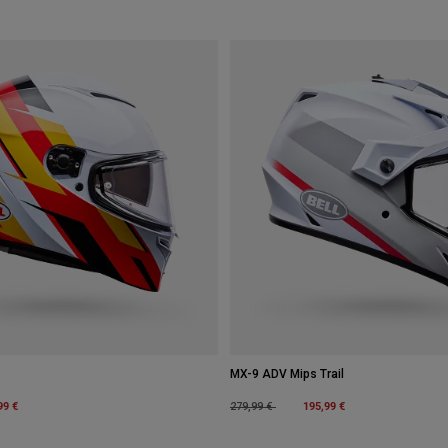
MX-9 ADV Mips Trail
m
99 €
Price reduced from
to
195,99 €
279,99 €