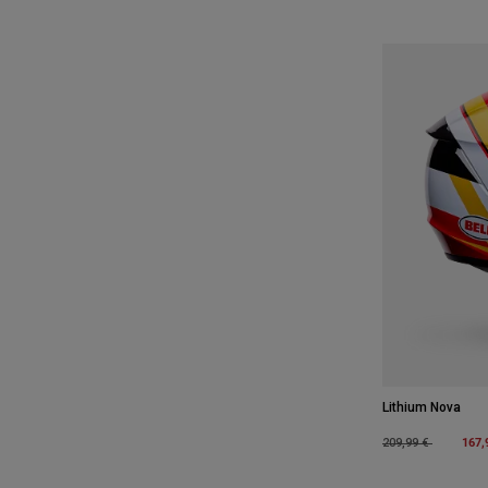
Lithium Nova
Price reduced fro
to
167,
209,99 €