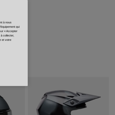
ent à nous
l'équipement qui
 sur « Accepter
à collecter,
e et votre