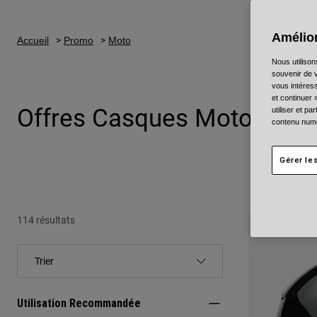
Amélior
Accueil
Promo
Moto
Nous utilison
souvenir de v
vous intéress
et continuer 
Offres Casques Moto
utiliser et p
contenu numé
Gérer le
114 résultats
Utilisation Recommandée