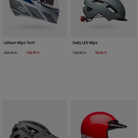
Lithium Mips Tech
Daily LED Mips
Price reduced from
to
194,99 €
Price reduced from
to
90,96 €
259,99 €
129,95 €