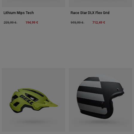
Lithium Mips Tech
Race Star DLX Flex Grid
Price reduced from
to
194,99 €
Price reduced from
to
712,49 €
259,99 €
949,99 €