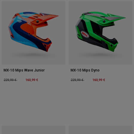
MX-10 Mips Wave Junior
MX-10 Mips Dyno
Price reduced from
to
160,99 €
Price reduced from
to
160,99 €
229,99 €
229,99 €