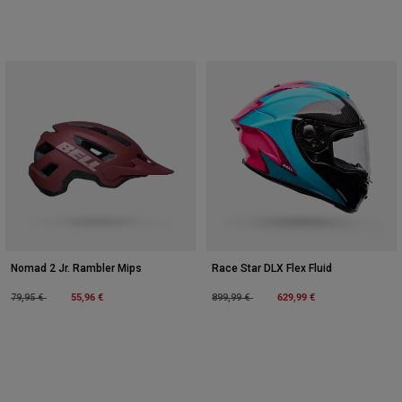
Nomad 2 Jr. Rambler Mips
Race Star DLX Flex Fluid
Price reduced from
to
55,96 €
Price reduced from
to
629,99 €
79,95 €
899,99 €