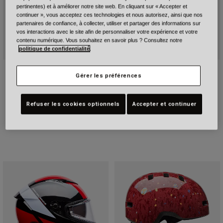
pertinentes) et à améliorer notre site web. En cliquant sur « Accepter et
continuer », vous acceptez ces technologies et nous autorisez, ainsi que nos
partenaires de confiance, à collecter, utiliser et partager des informations sur
vos interactions avec le site afin de personnaliser votre expérience et votre
contenu numérique. Vous souhaitez en savoir plus ? Consultez notre
politique de confidentialité
.
Lithium Mips
MX-10 Mips Wave Junior
Gérer les préférences
Price reduced from
to
167,99 €
Price reduced from
to
160,99 €
239,99 €
229,99 €
Refuser les cookies optionnels
Accepter et continuer