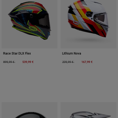
Race Star DLX Flex
Lithium Nova
Price reduced from
to
539,99 €
Price reduced from
to
167,99 €
899,99 €
209,99 €