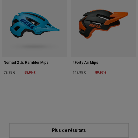
Nomad 2 Jr. Rambler Mips
4Forty Air Mips
Price reduced from
to
55,96 €
Price reduced from
to
89,97 €
79,95 €
149,95 €
Plus de résultats