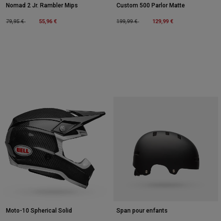
Nomad 2 Jr. Rambler Mips
Custom 500 Parlor Matte
Price reduced from
to
55,96 €
Price reduced from
to
129,99 €
79,95 €
199,99 €
Moto-10 Spherical Solid
Span pour enfants