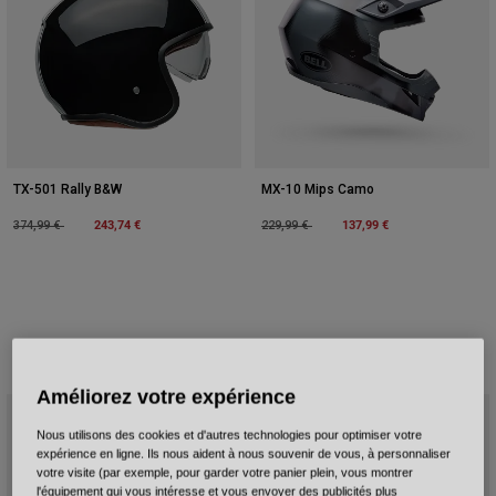
TX-501 Rally B&W
MX-10 Mips Camo
Price reduced from
to
243,74 €
Price reduced from
to
137,99 €
374,99 €
229,99 €
Améliorez votre expérience
Nous utilisons des cookies et d'autres technologies pour optimiser votre
expérience en ligne. Ils nous aident à nous souvenir de vous, à personnaliser
votre visite (par exemple, pour garder votre panier plein, vous montrer
l'équipement qui vous intéresse et vous envoyer des publicités plus