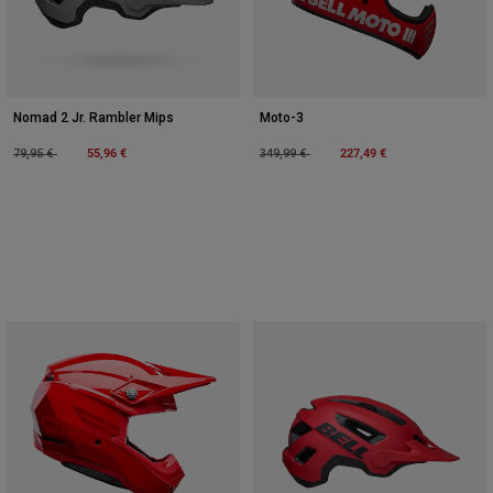
Nomad 2 Jr. Rambler Mips
Moto-3
Price reduced from
to
55,96 €
Price reduced from
to
227,49 €
79,95 €
349,99 €