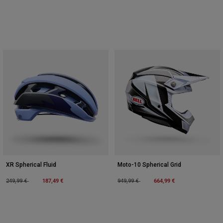
XR Spherical Fluid
Moto-10 Spherical Grid
Price reduced from
to
187,49 €
Price reduced from
to
664,99 €
249,99 €
949,99 €