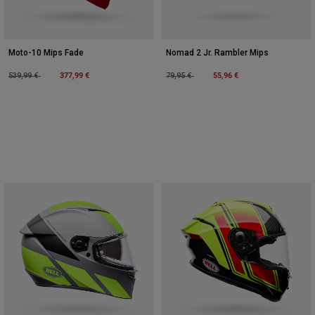
Moto-10 Mips Fade
Nomad 2 Jr. Rambler Mips
Price reduced from
to
377,99 €
Price reduced from
to
55,96 €
539,99 €
79,95 €