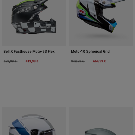
Bell X Fasthouse Moto-9S Flex
Moto-10 Spherical Grid
Price reduced from
to
419,99 €
Price reduced from
to
664,99 €
699,99 €
949,99 €