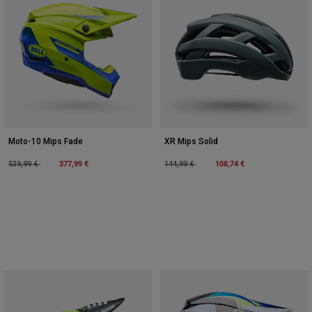
Moto-10 Mips Fade
XR Mips Solid
Price reduced from
to
377,99 €
Price reduced from
to
108,74 €
539,99 €
144,99 €