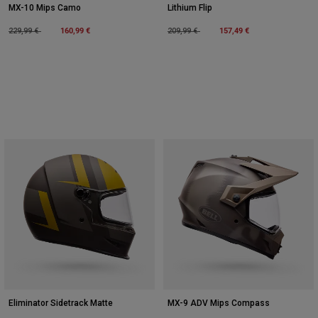
MX-10 Mips Camo
Lithium Flip
Price reduced from
to
160,99 €
Price reduced from
to
157,49 €
229,99 €
209,99 €
Eliminator Sidetrack Matte
MX-9 ADV Mips Compass