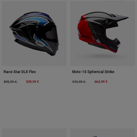
Race Star DLX Flex
Moto-10 Spherical Strike
Price reduced from
to
539,99 €
Price reduced from
to
664,99 €
899,99 €
949,99 €