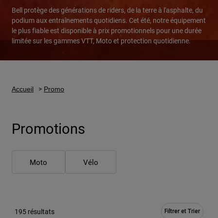
Bell protège des générations de riders, de la terre à l'asphalte, du
Urbain
podium aux entraînements quotidiens. Cet été, notre équipement
Adventure
le plus fiable est disponible à prix promotionnels pour une durée
BMX
limitée sur les gammes VTT, Moto et protection quotidienne.
Rétro
Pièces détachées
Pièces détachées
Voir tout
Accueil
Promo
Voir tout
Promotions
Moto
Vélo
195 résultats
Filtrer et Trier