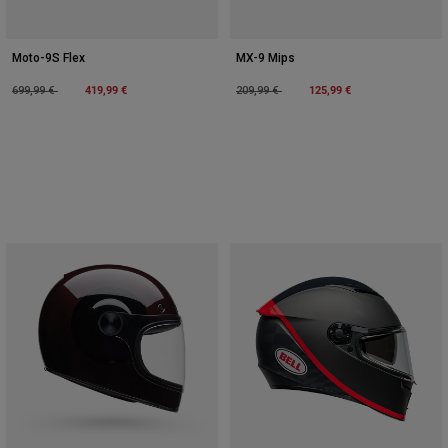
Moto-9S Flex
MX-9 Mips
Price reduced from
to
419,99 €
Price reduced from
to
125,99 €
699,99 €
209,99 €