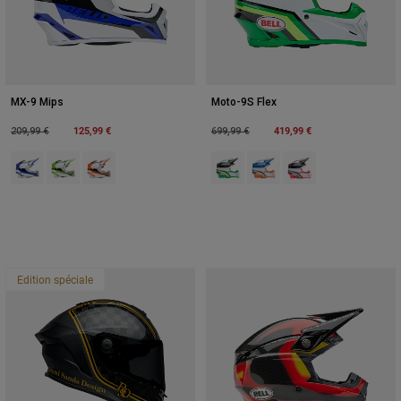
MX-9 Mips
Moto-9S Flex
Price reduced from
to
125,99 €
Price reduced from
to
419,99 €
209,99 €
699,99 €
Product swatch type of Bleu/Blanc.
Product swatch type of Green/White.
Product swatch type of Orange/Blanc.
Product swatch type of Vert/Noir.
Product swatch type of Ora
Product swatch type 
Edition spéciale