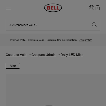
Connexion
0
Que recherchez-vous ?
Nouveautés et Tendances
Nouveautés et Tendances
Nouveautés
Nouveautés
Promos d'été - Derniers jours - Jusqu'à 40% de réduction -
J'en profite
Best Sellers
Best Sellers
Collaborations
Collection Enfants
Casques Motocross Enfant
Lifestyle
Casques Vélo
Casques Urbain
Daily LED Mips
Lifestyle
Explorez Bike
Explorez Moto
Bike
VTT
Intégral
Intégrales
Jet
Route et Gravel
Motocross