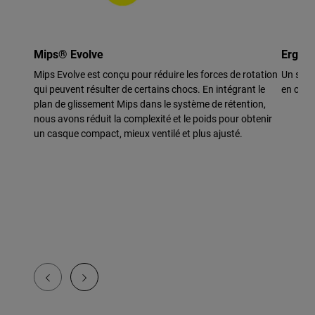
Mips® Evolve
Ergo F
Mips Evolve est conçu pour réduire les forces de rotation
Un syst
qui peuvent résulter de certains chocs. En intégrant le
en caou
plan de glissement Mips dans le système de rétention,
nous avons réduit la complexité et le poids pour obtenir
un casque compact, mieux ventilé et plus ajusté.