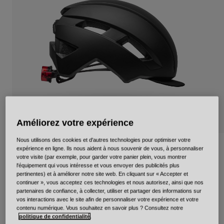
Urbain
Adventure
BMX
Rétro
Pièces détachées
Pièces détachées
Voir tout
Voir tout
Améliorez votre expérience
Nous utilisons des cookies et d'autres technologies pour optimiser votre
Daily LED Mips
expérience en ligne. Ils nous aident à nous souvenir de vous, à personnaliser
votre visite (par exemple, pour garder votre panier plein, vous montrer
l'équipement qui vous intéresse et vous envoyer des publicités plus
Article n°
34332
pertinentes) et à améliorer notre site web. En cliquant sur « Accepter et
continuer », vous acceptez ces technologies et nous autorisez, ainsi que nos
partenaires de confiance, à collecter, utiliser et partager des informations sur
Price reduced from
to
129,95 €
90,96 €
30% OFF
vos interactions avec le site afin de personnaliser votre expérience et votre
contenu numérique. Vous souhaitez en savoir plus ? Consultez notre
politique de confidentialité
.