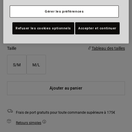
Couleur -
Noir mat
Gérer les préférences
Refuser les cookies optionnels
Accepter et continuer
sélectionné
Taille
Tableau des tailles
S/M
M/L
Ajouter au panier
Frais de port gratuits pour toute commande supérieure à 175€
Retours simples