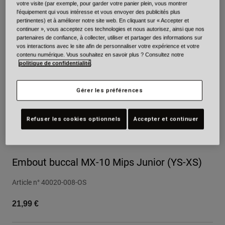
votre visite (par exemple, pour garder votre panier plein, vous montrer
Urbain
l'équipement qui vous intéresse et vous envoyer des publicités plus
pertinentes) et à améliorer notre site web. En cliquant sur « Accepter et
Adventure
continuer », vous acceptez ces technologies et nous autorisez, ainsi que nos
BMX
partenaires de confiance, à collecter, utiliser et partager des informations sur
Rétro
vos interactions avec le site afin de personnaliser votre expérience et votre
contenu numérique. Vous souhaitez en savoir plus ? Consultez notre
Pièces détachées
politique de confidentialité
.
Pièces détachées
Voir tout
Gérer les préférences
Voir tout
Refuser les cookies optionnels
Accepter et continuer
Embout buccal MX-10 Mips Junior (YS-XS)
Article n°
40020-008-OS
21,99 €