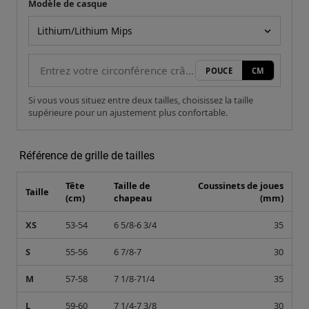
Modèle de casque
Votre mesure
Modèle de casque
POUCE
CM
Si vous vous situez entre deux tailles, choisissez la taille
supérieure pour un ajustement plus confortable.
Référence de grille de tailles
Tête
Taille de
Coussinets de joues
Taille
(cm)
chapeau
(mm)
XS
53-54
6 5/8-6 3/4
35
S
55-56
6 7/8-7
30
M
57-58
7 1/8-71/4
35
L
59-60
7 1/4-7 3/8
30