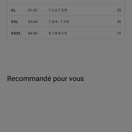
XL
61-62
7 1/2-7 5/8
35
XXL
63-64
7 3/4 - 7 7/8
30
XXXL
64-66
8 1/8-8 1/4
25
Recommandé pour vous