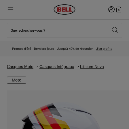
Connexion
0
Que recherchez-vous ?
Nouveautés et Tendances
Nouveautés et Tendances
Nouveautés
Nouveautés
Promos d'été - Derniers jours - Jusqu'à 40% de réduction -
J'en profite
Best Sellers
Best Sellers
Collaborations
Collection Enfants
Casques Motocross Enfant
Lifestyle
Casques Moto
Casques Intégraux
Lithium Nova
Lifestyle
Explorez Bike
Explorez Moto
Moto
VTT
Intégral
Intégrales
Jet
Route et Gravel
Motocross