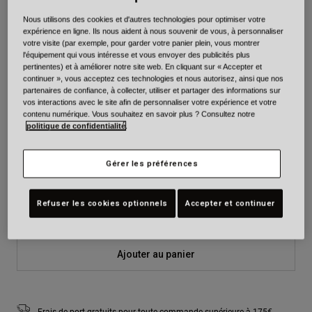
Couleur -
Blanc/Rouge
Nous utilisons des cookies et d'autres technologies pour optimiser votre
expérience en ligne. Ils nous aident à nous souvenir de vous, à personnaliser
votre visite (par exemple, pour garder votre panier plein, vous montrer
l'équipement qui vous intéresse et vous envoyer des publicités plus
pertinentes) et à améliorer notre site web. En cliquant sur « Accepter et
continuer », vous acceptez ces technologies et nous autorisez, ainsi que nos
sélectionné
partenaires de confiance, à collecter, utiliser et partager des informations sur
vos interactions avec le site afin de personnaliser votre expérience et votre
Taille
Tableau des tailles
contenu numérique. Vous souhaitez en savoir plus ? Consultez notre
politique de confidentialité
.
XS
S
M
L
XL
2XL
Gérer les préférences
3XL
Refuser les cookies optionnels
Accepter et continuer
Ajouter au panier
Frais de port gratuits pour toute commande supérieure à 175€