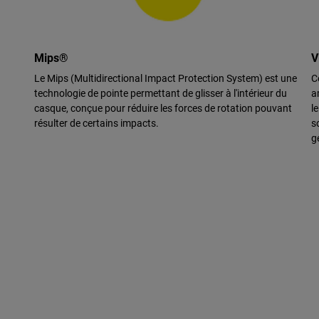
Mips®
V
Le Mips (Multidirectional Impact Protection System) est une
C
technologie de pointe permettant de glisser à l'intérieur du
a
casque, conçue pour réduire les forces de rotation pouvant
l
résulter de certains impacts.
s
g