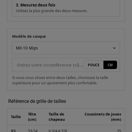
3. Mesurez deux fois
Utilisez la plus grande des deux mesures.
Modèle de casque
Votre mesure
Modèle de casque
POUCE
CM
Si vous vous situez entre deux tailles, choisissez la taille
supérieure pour un ajustement plus confortable.
Référence de grille de tailles
Tête
Taille de
Coussinets de joues
Taille
(cm)
chapeau
(mm)
XS
53-54
6 3/4-6 7/8
35