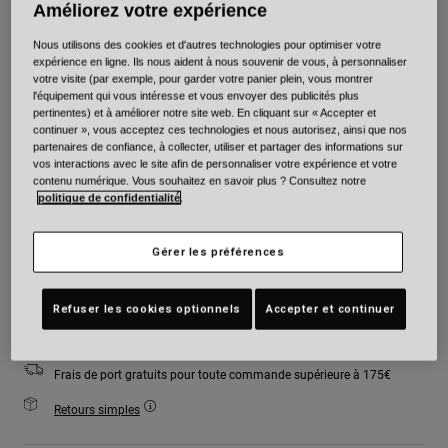
Améliorez votre expérience
Couleur -
Bleu/Rouge
Nous utilisons des cookies et d'autres technologies pour optimiser votre
expérience en ligne. Ils nous aident à nous souvenir de vous, à personnaliser
votre visite (par exemple, pour garder votre panier plein, vous montrer
l'équipement qui vous intéresse et vous envoyer des publicités plus
pertinentes) et à améliorer notre site web. En cliquant sur « Accepter et
sélectionné
continuer », vous acceptez ces technologies et nous autorisez, ainsi que nos
partenaires de confiance, à collecter, utiliser et partager des informations sur
Taille
Tableau des tailles
vos interactions avec le site afin de personnaliser votre expérience et votre
contenu numérique. Vous souhaitez en savoir plus ? Consultez notre
politique de confidentialité
.
XS
S
M
L
XL
2XL
Gérer les préférences
Ajouter au panier
Refuser les cookies optionnels
Accepter et continuer
Frais de port gratuits pour toute commande supérieure à 175€
Retours simples