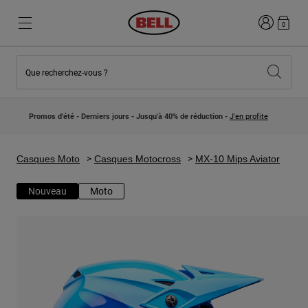
Connexion
0
Que recherchez-vous ?
Nouveautés et Tendances
Nouveautés et Tendances
Nouveautés
Nouveautés
Promos d'été - Derniers jours - Jusqu'à 40% de réduction -
J'en profite
Best Sellers
Best Sellers
Collaborations
Collection Enfants
Casques Motocross Enfant
Lifestyle
Casques Moto
Casques Motocross
MX-10 Mips Aviator
Lifestyle
Explorez Bike
Explorez Moto
Nouveau
Moto
VTT
Intégral
Intégrales
Jet
Route et Gravel
Motocross