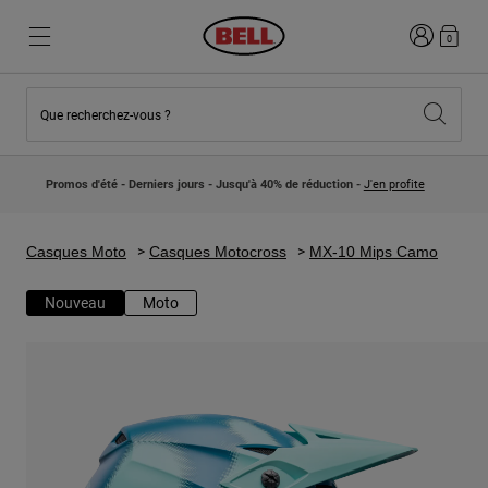
Connexion
0
Que recherchez-vous ?
Nouveautés et Tendances
Nouveautés et Tendances
Nouveautés
Nouveautés
Promos d'été - Derniers jours - Jusqu'à 40% de réduction -
J'en profite
Best Sellers
Best Sellers
Collaborations
Collection Enfants
Casques Motocross Enfant
Lifestyle
Casques Moto
Casques Motocross
MX-10 Mips Camo
Lifestyle
Explorez Bike
Explorez Moto
Nouveau
Moto
VTT
Intégral
Intégrales
Jet
Route et Gravel
Motocross