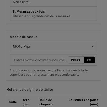
bien ajusté..
3. Mesurez deux fois
Utilisez la plus grande des deux mesures.
Modèle de casque
Votre mesure
Modèle de casque
POUCE
CM
Si vous vous situez entre deux tailles, choisissez la taille
supérieure pour un ajustement plus confortable.
Référence de grille de tailles
Tête
Taille de
Coussinets de joues
Taille
(cm)
chapeau
(mm)