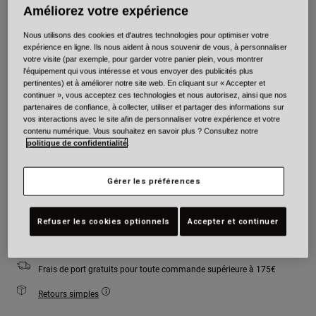
Améliorez votre expérience
Couleur -
Camouflage bleu
Nous utilisons des cookies et d'autres technologies pour optimiser votre
expérience en ligne. Ils nous aident à nous souvenir de vous, à personnaliser
votre visite (par exemple, pour garder votre panier plein, vous montrer
l'équipement qui vous intéresse et vous envoyer des publicités plus
pertinentes) et à améliorer notre site web. En cliquant sur « Accepter et
sélectionné
continuer », vous acceptez ces technologies et nous autorisez, ainsi que nos
partenaires de confiance, à collecter, utiliser et partager des informations sur
Taille
Tableau des tailles
vos interactions avec le site afin de personnaliser votre expérience et votre
contenu numérique. Vous souhaitez en savoir plus ? Consultez notre
politique de confidentialité
.
XS
S
M
L
XL
2XL
Gérer les préférences
Ajouter au panier
Refuser les cookies optionnels
Accepter et continuer
Frais de port gratuits pour toute commande supérieure à 175€
Retours simples