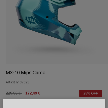
Urbain
Adventure
BMX
Rétro
Pièces détachées
Pièces détachées
Voir tout
Voir tout
MX-10 Mips Camo
Article n°
37023
Price reduced from
to
229,99 €
172,49 €
25% OFF