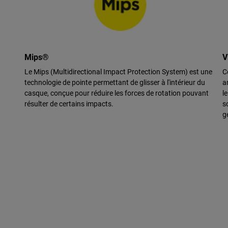
Mips®
V
Le Mips (Multidirectional Impact Protection System) est une
C
technologie de pointe permettant de glisser à l'intérieur du
a
casque, conçue pour réduire les forces de rotation pouvant
l
résulter de certains impacts.
s
g