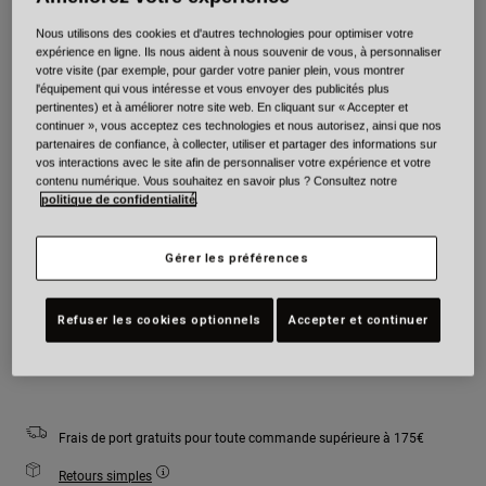
Nous utilisons des cookies et d'autres technologies pour optimiser votre
Couleur -
Rouge/Blanc
expérience en ligne. Ils nous aident à nous souvenir de vous, à personnaliser
votre visite (par exemple, pour garder votre panier plein, vous montrer
l'équipement qui vous intéresse et vous envoyer des publicités plus
pertinentes) et à améliorer notre site web. En cliquant sur « Accepter et
continuer », vous acceptez ces technologies et nous autorisez, ainsi que nos
partenaires de confiance, à collecter, utiliser et partager des informations sur
sélectionné
vos interactions avec le site afin de personnaliser votre expérience et votre
contenu numérique. Vous souhaitez en savoir plus ? Consultez notre
Taille
Tableau des tailles
politique de confidentialité
.
Youth
Youth
Youth
Gérer les préférences
Small
Medium
Large
Refuser les cookies optionnels
Accepter et continuer
Ajouter au panier
Frais de port gratuits pour toute commande supérieure à 175€
Retours simples