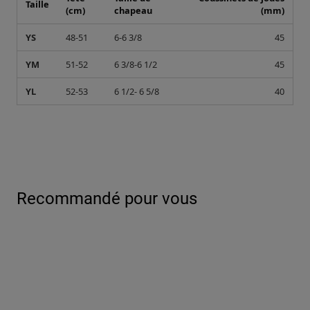
Taille
(cm)
chapeau
(mm)
YS
48-51
6-6 3/8
45
YM
51-52
6 3/8-6 1/2
45
YL
52-53
6 1/2- 6 5/8
40
Recommandé pour vous