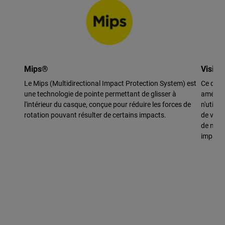
Mips®
Visièr
Le Mips (Multidirectional Impact Protection System) est
Ce desig
une technologie de pointe permettant de glisser à
améliore
l'intérieur du casque, conçue pour réduire les forces de
n'utilis
rotation pouvant résulter de certains impacts.
de vis,
de maté
impact.