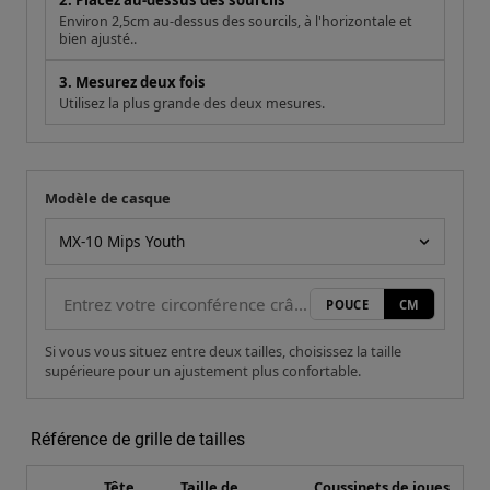
2. Placez au-dessus des sourcils
Environ 2,5cm au-dessus des sourcils, à l'horizontale et
bien ajusté..
3. Mesurez deux fois
Utilisez la plus grande des deux mesures.
Modèle de casque
Votre mesure
Modèle de casque
POUCE
CM
Si vous vous situez entre deux tailles, choisissez la taille
supérieure pour un ajustement plus confortable.
Référence de grille de tailles
Tête
Taille de
Coussinets de joues