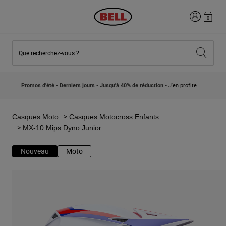
Connexion
0
Que recherchez-vous ?
Nouveautés et Tendances
Nouveautés et Tendances
Nouveautés
Nouveautés
Promos d'été - Derniers jours - Jusqu'à 40% de réduction -
J'en profite
Best Sellers
Best Sellers
Collaborations
Collection Enfants
Casques Motocross Enfant
Lifestyle
Casques Moto
Casques Motocross Enfants
Lifestyle
Explorez Bike
MX-10 Mips Dyno Junior
Explorez Moto
Nouveau
Moto
VTT
Intégral
Intégrales
Jet
Route et Gravel
Motocross