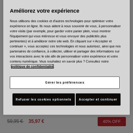
Urbain
Améliorez votre expérience
Adventure
BMX
Nous utilisons des cookies et d'autres technologies pour optimiser votre
expérience en ligne. Ils nous aident à nous souvenir de vous, à personnaliser
Rétro
votre visite (par exemple, pour garder votre panier plein, vous montrer
Pièces détachées
l'équipement qui vous intéresse et vous envoyer des publicités plus
pertinentes) et à améliorer notre site web. En cliquant sur « Accepter et
Pièces détachées
continuer », vous acceptez ces technologies et nous autorisez, ainsi que nos
Voir tout
partenaires de confiance, à collecter, utiliser et partager des informations sur
Voir tout
vos interactions avec le site afin de personnaliser votre expérience et votre
contenu numérique. Vous souhaitez en savoir plus ? Consultez notre
politique de confidentialité
.
Gérer les préférences
Nomad 2 Jr. pour les enfants
Refuser les cookies optionnels
Accepter et continuer
Article n°
34374-255-UY
Price reduced from
to
59,95 €
35,97 €
40% OFF