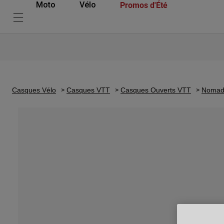
Promos d'Été
Moto
Vélo
Casques Vélo
Casques VTT
Casques Ouverts VTT
Nomad