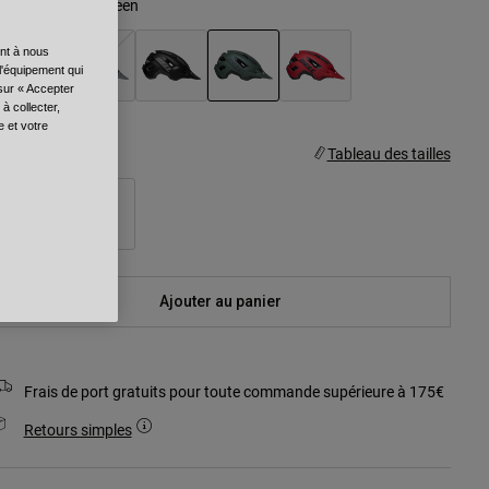
ouleur -
Matte Green
ent à nous
l'équipement qui
 sur « Accepter
à collecter,
sélectionné
e et votre
aille
Tableau des tailles
S/M
M/L
Ajouter au panier
Frais de port gratuits pour toute commande supérieure à 175€
Retours simples