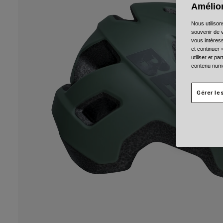
Amélior
Nous utilison
souvenir de v
vous intéress
et continuer 
utiliser et p
contenu numé
Gérer le