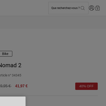
Connexion
Que recherchez-vous ?
0
Bike
Nomad 2
rticle n°
34345
rice reduced from
to
9,95 €
41,97 €
40% OFF