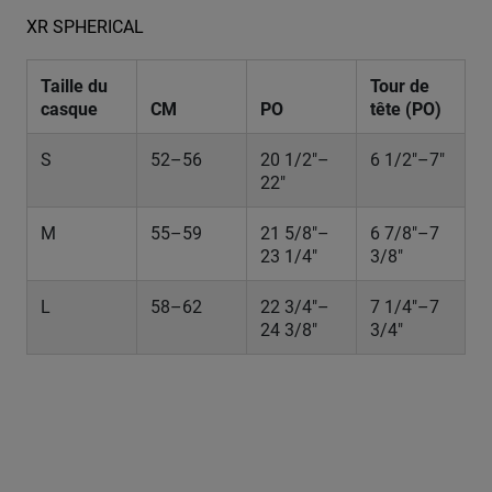
XR SPHERICAL
Taille du
Tour de
casque
CM
PO
tête (PO)
S
52–56
20 1/2"–
6 1/2"–7"
22"
M
55–59
21 5/8"–
6 7/8"–7
23 1/4"
3/8"
L
58–62
22 3/4"–
7 1/4"–7
24 3/8"
3/4"