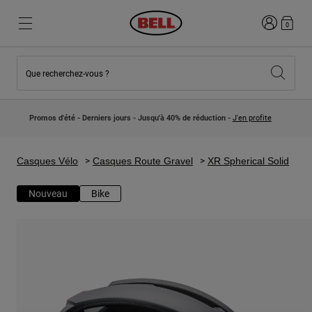
Connexion
0
Que recherchez-vous ?
Nouveautés et Tendances
Nouveautés et Tendances
Nouveautés
Nouveautés
Promos d'été - Derniers jours - Jusqu'à 40% de réduction -
J'en profite
Best Sellers
Best Sellers
Collaborations
Collection Enfants
Casques Motocross Enfant
Lifestyle
Casques Vélo
Casques Route Gravel
XR Spherical Solid
Lifestyle
Explorez Bike
Explorez Moto
Nouveau
Bike
VTT
Intégral
Intégrales
Jet
Route et Gravel
Motocross