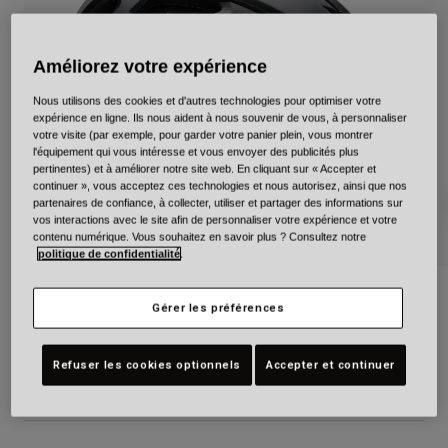
Urbain
Adventure
Améliorez votre expérience
BMX
Rétro
Nous utilisons des cookies et d'autres technologies pour optimiser votre
expérience en ligne. Ils nous aident à nous souvenir de vous, à personnaliser
Pièces détachées
votre visite (par exemple, pour garder votre panier plein, vous montrer
Pièces détachées
l'équipement qui vous intéresse et vous envoyer des publicités plus
Voir tout
pertinentes) et à améliorer notre site web. En cliquant sur « Accepter et
continuer », vous acceptez ces technologies et nous autorisez, ainsi que nos
Voir tout
partenaires de confiance, à collecter, utiliser et partager des informations sur
vos interactions avec le site afin de personnaliser votre expérience et votre
contenu numérique. Vous souhaitez en savoir plus ? Consultez notre
politique de confidentialité
.
XR Spherical Solid
Gérer les préférences
Article n°
39215
Refuser les cookies optionnels
Accepter et continuer
249,99 €