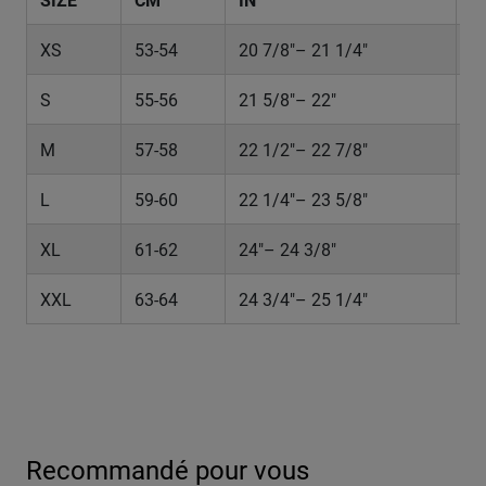
XS
53-54
20 7/8"– 21 1/4"
6 
S
55-56
21 5/8"– 22"
6 
M
57-58
22 1/2"– 22 7/8"
7 
L
59-60
22 1/4"– 23 5/8"
7 
XL
61-62
24"– 24 3/8"
7 
XXL
63-64
24 3/4"– 25 1/4"
7 
Recommandé pour vous