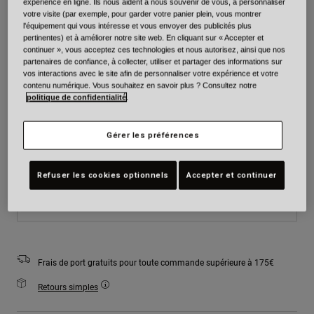
expérience en ligne. Ils nous aident à nous souvenir de vous, à personnaliser
Couleur -
Noir mat
votre visite (par exemple, pour garder votre panier plein, vous montrer
l'équipement qui vous intéresse et vous envoyer des publicités plus
pertinentes) et à améliorer notre site web. En cliquant sur « Accepter et
continuer », vous acceptez ces technologies et nous autorisez, ainsi que nos
partenaires de confiance, à collecter, utiliser et partager des informations sur
vos interactions avec le site afin de personnaliser votre expérience et votre
sélectionné
contenu numérique. Vous souhaitez en savoir plus ? Consultez notre
politique de confidentialité
.
Taille
Tableau des tailles
Gérer les préférences
XS
S
M
L
XL
2XL
Refuser les cookies optionnels
Accepter et continuer
Ajouter au panier
Frais de port gratuits pour toute commande supérieure à 175€
Retours simples