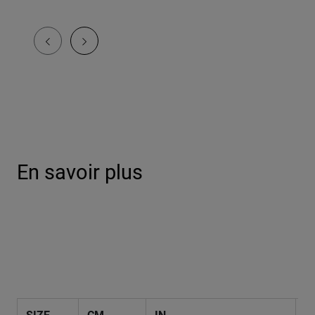
En savoir plus
SIZE
CM
IN
H