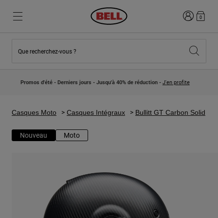
Connexion
0
Que recherchez-vous ?
Nouveautés et Tendances
Nouveautés et Tendances
Nouveautés
Nouveautés
Promos d'été - Derniers jours - Jusqu'à 40% de réduction -
J'en profite
Best Sellers
Best Sellers
Collaborations
Collection Enfants
Casques Motocross Enfant
Lifestyle
Casques Moto
Casques Intégraux
Bullitt GT Carbon Solid
Lifestyle
Explorez Bike
Explorez Moto
Nouveau
Moto
VTT
Intégral
Intégrales
Jet
Route et Gravel
Motocross