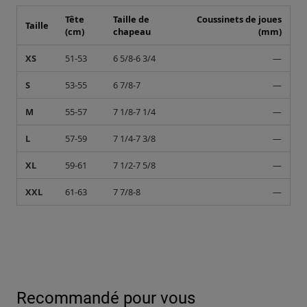
Tête
Taille de
Coussinets de joues
Taille
(cm)
chapeau
(mm)
XS
51-53
6 5/8-6 3/4
—
S
53-55
6 7/8-7
—
M
55-57
7 1/8-7 1/4
—
L
57-59
7 1/4-7 3/8
—
XL
59-61
7 1/2-7 5/8
—
XXL
61-63
7 7/8-8
—
Recommandé pour vous