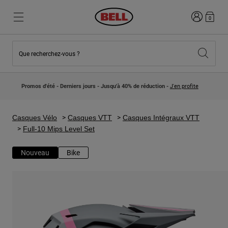
Connexion
0
Que recherchez-vous ?
Nouveautés et Tendances
Nouveautés et Tendances
Nouveautés
Nouveautés
Promos d'été - Derniers jours - Jusqu'à 40% de réduction -
J'en profite
Best Sellers
Best Sellers
Collaborations
Collection Enfants
Casques Motocross Enfant
Lifestyle
Casques Vélo
Casques VTT
Casques Intégraux VTT
Lifestyle
Explorez Bike
Full-10 Mips Level Set
Explorez Moto
Nouveau
Bike
VTT
Intégral
Intégrales
Jet
Route et Gravel
Motocross