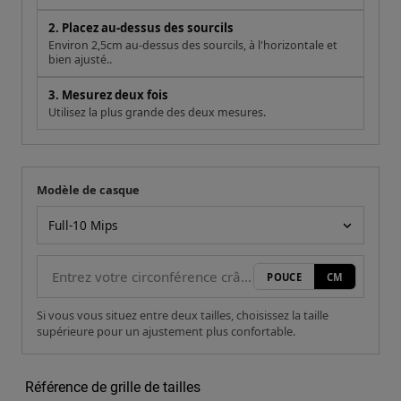
2. Placez au-dessus des sourcils
Environ 2,5cm au-dessus des sourcils, à l'horizontale et
bien ajusté..
3. Mesurez deux fois
Utilisez la plus grande des deux mesures.
Modèle de casque
Votre mesure
Modèle de casque
POUCE
CM
Si vous vous situez entre deux tailles, choisissez la taille
supérieure pour un ajustement plus confortable.
Référence de grille de tailles