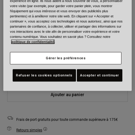
expérience en ligne. Ils nous aident à nous souvenir de vous, à personnaliser
votre visite (par exemple, pour garder votre panier plein, vous montrer
l'équipement qui vous intéresse et vous envoyer des publicités plus
Couleur -
pertinentes) et à améliorer notre site web. En cliquant sur « Accepter et
continuer », vous acceptez ces technologies et nous autorisez, ainsi que nos
partenaires de confiance, à collecter, utiliser et partager des informations sur
vos interactions avec le site afin de personnaliser votre expérience et votre
contenu numérique. Vous souhaitez en savoir plus ? Consultez notre
politique de confidentialité
.
Taille
Tableau des tailles
Gérer les préférences
XS
S
M
L
XL
2XL
Refuser les cookies optionnels
Accepter et continuer
Ajouter au panier
Frais de port gratuits pour toute commande supérieure à 175€
Retours simples