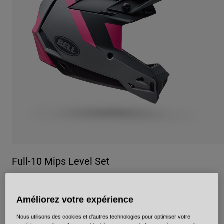
Urbain
Adventure
BMX
Rétro
Pièces détachées
Pièces détachées
Voir tout
Voir tout
Full-10 Mips Level Set
Article n°
38144
Améliorez votre expérience
489,99 €
Nous utilisons des cookies et d'autres technologies pour optimiser votre